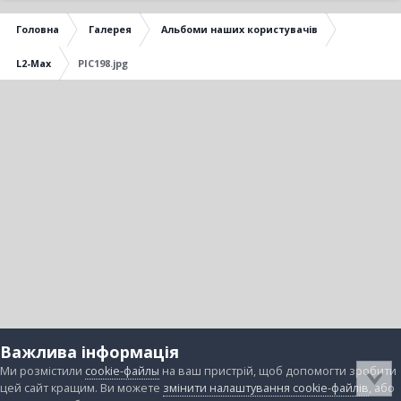
Головна
Галерея
Альбоми наших користувачів
L2-Max
PIC198.jpg
Важлива інформація
Ми розмістили
cookie-файлы
на ваш пристрій, щоб допомогти зробити
цей сайт кращим. Ви можете
змінити налаштування cookie-файлів
, або