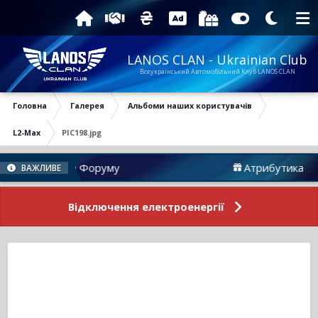
LANOS CLAN - Ukrainian Club
Всеукраїнський Автомобільний Клуб LANOS CLAN
Головна
Галерея
Альбоми наших користувачів
L2-Max
PIC198.jpg
Новини Форуму
Атрибутика
ВАЖЛИВЕ
Відключення електроенергії