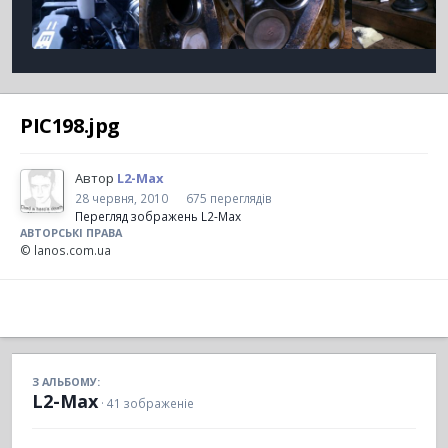
PIC198.jpg
Автор
L2-Max
28 червня, 2010
675 переглядів
Перегляд зображень L2-Max
АВТОРСЬКІ ПРАВА
© lanos.com.ua
З АЛЬБОМУ:
L2-Max
· 41 зображеніе