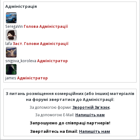
Адміністрація
SeregaVin
Голова Адміністрації
lafa
Заст. Голови Адміністрації
snigova_koroleva
Адміністратор
james
Адміністратор
З питань розміщення комерційних (або інших) матеріалів
на форумі звертатися до Адміністрації:
За допомогою форми:
Зворотній Зв'язок
.
За допомогою E-Mail:
Напишіть нам
Запрошуємо до співпраці партнерів!
Звертайтесь на Email:
Напишіть нам