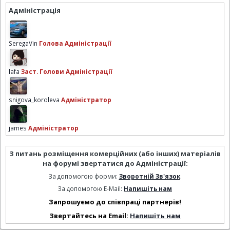
Адміністрація
SeregaVin
Голова Адміністрації
lafa
Заст. Голови Адміністрації
snigova_koroleva
Адміністратор
james
Адміністратор
З питань розміщення комерційних (або інших) матеріалів
на форумі звертатися до Адміністрації:
За допомогою форми:
Зворотній Зв'язок
.
За допомогою E-Mail:
Напишіть нам
Запрошуємо до співпраці партнерів!
Звертайтесь на Email:
Напишіть нам