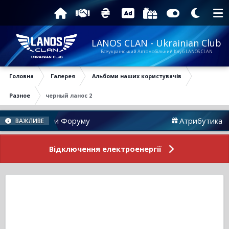
LANOS CLAN - Ukrainian Club
Всеукраїнський Автомобільний Клуб LANOS CLAN
Головна
Галерея
Альбоми наших користувачів
Разное
черный ланос 2
Новини Форуму
Атрибутика
ВАЖЛИВЕ
Відключення електроенергії