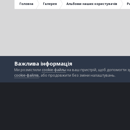
Головна
Галерея
Альбоми наших користувачів
P
Важлива інформація
Ми розмістили
cookie-файлы
на ваш пристрій, щоб допомогти 
cookie-файлів
, або продовжити без зміни налаштувань.
Зворотній зв'язок
Файли cookie