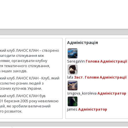
Адміністрація
ький клуб ЛАНОС КЛАН – створено
лагодити спілкування між
лями, організувати клубну
SeregaVin
Голова Адміністрації
ля тематичного спілкування,
а інших заходів.
lafa
Заст. Голови Адміністрації
кий клуб ЛАНОС КЛАН - Клуб, який
бсолютно різних людей з
ізних куточків України.
snigova_koroleva
Адміністратор
ький клуб ЛАНОС КЛАН був
01 березня 2005 року невеликою
ей, які зробили величезний
james
Адміністратор
го розвиток.