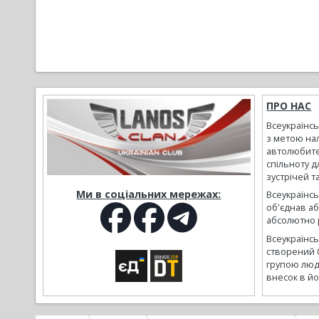
ПРО НАС
Всеукраїнс
з метою на
автолюбите
спільноту д
зустрічей т
Ми в соціальних мережах:
Всеукраїнсь
об'єднав а
абсолютно р
Всеукраїнс
створений 
групою люд
внесок в йо