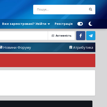
Вже зареєстровані? Увійти
Реєстрація
Активність
Facebook
Telegram
Форуму
Атрибутика