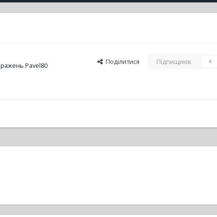
Поділитися
Підпищиків
0
ражень Pavel80