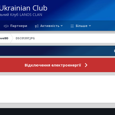
krainian Club
ільний Клуб LANOS CLAN
Партнери
Активність
Більше
avel80
DSC01397.JPG
Новини 
Відключення електроенергії