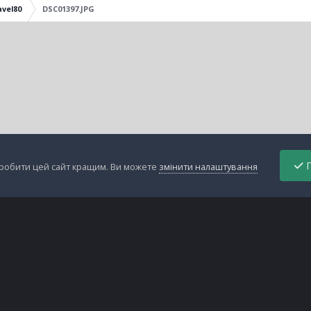
avel80
DSC01397.JPG
П
зробити цей сайт кращим. Ви можете
змінити налаштування