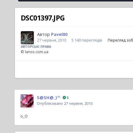
DSC01397.JPG
Автор
Pavel80
27 червня, 2010
5 140 переглядів
Перегляд зоб
АВТОРСЬКІ ПРАВА
© lanos.com.ua
S@SH@_)™
5
Опубліковано
27 червня, 2010
о_О