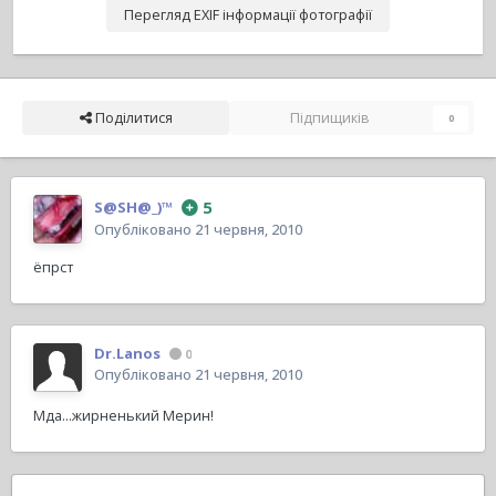
Перегляд EXIF інформації фотографії
Поділитися
Підпищиків
0
5
S@SH@_)™
Опубліковано
21 червня, 2010
ёпрст
Dr.Lanos
0
Опубліковано
21 червня, 2010
Мда...жирненький Мерин!