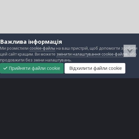
Важлива інформація
Ми розмістили
cookie-файлы
на ваш пристрій, щоб допомогти зробити
цей сайт кращим. Ви можете
змінити налаштування cookie-файлів
, або
продовжити без зміни налаштувань.
Прийняти файли cookie
Відхилити файли cookie
Підтримати
Прибрати
Головна
Завантаження
Непрочитані
Увійти
Реєстрація
нас
рекламу
Зворотній зв'язок
Файли cookie
Всі права захищені © lanos.com.ua, 2005-2026