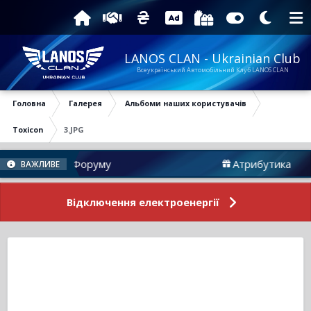
LANOS CLAN - Ukrainian Club
Всеукраїнський Автомобільний Клуб LANOS CLAN
Головна
Галерея
Альбоми наших користувачів
Toxicon
3.JPG
Новини Форуму
Атрибутика
ВАЖЛИВЕ
Відключення електроенергії