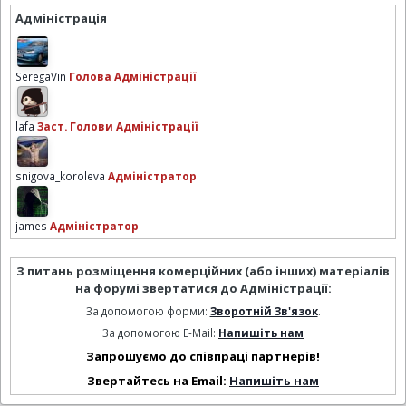
Адміністрація
SeregaVin
Голова Адміністрації
lafa
Заст. Голови Адміністрації
snigova_koroleva
Адміністратор
james
Адміністратор
З питань розміщення комерційних (або інших) матеріалів
на форумі звертатися до Адміністрації:
За допомогою форми:
Зворотній Зв'язок
.
За допомогою E-Mail:
Напишіть нам
Запрошуємо до співпраці партнерів!
Звертайтесь на Email:
Напишіть нам