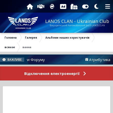
LANOS CLAN - Ukrainian Club
Всеукраїнський Автомобільний Клуб LANOS CLAN
Головна
Галерея
Альбоми наших користувачів
всякое
ванна
Новини Форуму
Атрибутика
ВАЖЛИВЕ
Відключення електроенергії