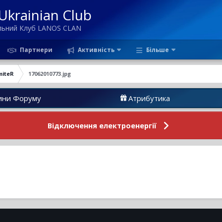
krainian Club
ільний Клуб LANOS CLAN
Партнери
Активність
Більше
miteR
17062010773.jpg
му
Атрибутика
Відключення електроенергії