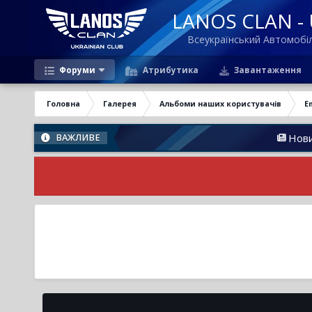
LANOS CLAN - U
Всеукраїнський Автомоб
Форуми
Атрибутика
Завантаження
Головна
Галерея
Альбоми наших користувачів
E
Новини Фору
ВАЖЛИВЕ