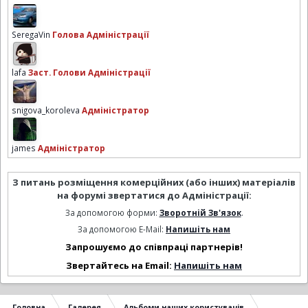
SeregaVin
Голова Адміністрації
lafa
Заст. Голови Адміністрації
snigova_koroleva
Адміністратор
james
Адміністратор
З питань розміщення комерційних (або інших) матеріалів
на форумі звертатися до Адміністрації:
За допомогою форми:
Зворотній Зв'язок
.
За допомогою E-Mail:
Напишіть нам
Запрошуємо до співпраці партнерів!
Звертайтесь на Email:
Напишіть нам
Головна
Галерея
Альбоми наших користувачів