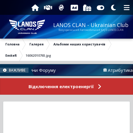
LANOS CLAN - Ukrainian Club
Всеукраїнський Автомобільний Клуб LANOS CLAN
Головна
Галерея
Альбоми наших користувачів
EmiteR
16062010765.jpg
Новини Форуму
Атрибутика
ВАЖЛИВЕ
Відключення електроенергії