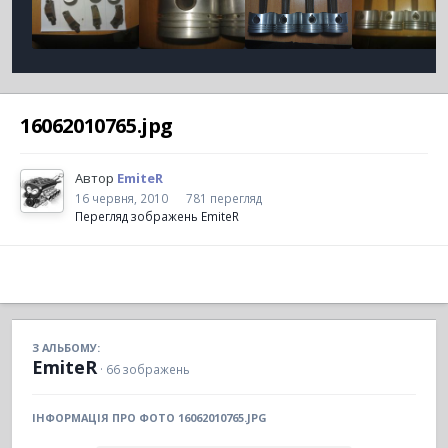
16062010765.jpg
Автор
EmiteR
16 червня, 2010
781 перегляд
Перегляд зображень EmiteR
З АЛЬБОМУ:
EmiteR
· 66 зображень
ІНФОРМАЦІЯ ПРО ФОТО 16062010765.JPG