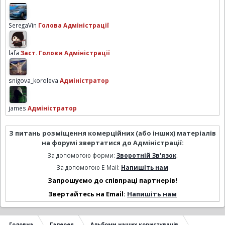
SeregaVin
Голова Адміністрації
lafa
Заст. Голови Адміністрації
snigova_koroleva
Адміністратор
james
Адміністратор
З питань розміщення комерційних (або інших) матеріалів
на форумі звертатися до Адміністрації:
За допомогою форми:
Зворотній Зв'язок
.
За допомогою E-Mail:
Напишіть нам
Запрошуємо до співпраці партнерів!
Звертайтесь на Email:
Напишіть нам
Головна
Галерея
Альбоми наших користувачів