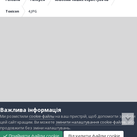
Toxicon
4.JPG
Важлива інформація
Ми розмістили
cookie-файлы
на ваш пристрій, щоб допомогти зробити
цей сайт кращим. Ви можете
змінити налаштування cookie-файлів
, або
продовжити без зміни налаштувань.
Прийняти файли cookie
Відхилити файли cookie