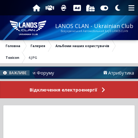
LANOS CLAN - Ukrainian Club
Всеукраїнський Автомобільний Клуб LANOS CLAN
Головна
Галерея
Альбоми наших користувачів
Toxicon
4.JPG
Новини Форуму
Атрибутика
ВАЖЛИВЕ
Відключення електроенергії