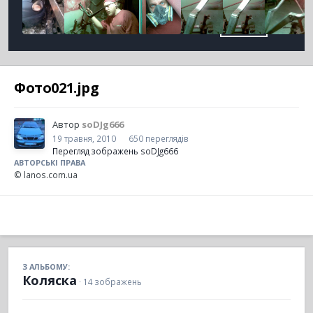
Фото021.jpg
Автор
soDJg666
19 травня, 2010
650 переглядів
Перегляд зображень soDJg666
АВТОРСЬКІ ПРАВА
© lanos.com.ua
З АЛЬБОМУ:
Коляска
· 14 зображень