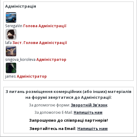
Адміністрація
SeregaVin
Голова Адміністрації
lafa
Заст. Голови Адміністрації
snigova_koroleva
Адміністратор
james
Адміністратор
З питань розміщення комерційних (або інших) матеріалів
на форумі звертатися до Адміністрації:
За допомогою форми:
Зворотній Зв'язок
.
За допомогою E-Mail:
Напишіть нам
Запрошуємо до співпраці партнерів!
Звертайтесь на Email:
Напишіть нам