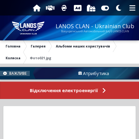
LANOS CLAN - Ukrainian Club
Всеукраїнський Автомобільний Клуб LANOS CLAN
Головна
Галерея
Альбоми наших користувачів
Коляска
Фото021.jpg
Форуму
Атрибутика
ВАЖЛИВЕ
Відключення електроенергії