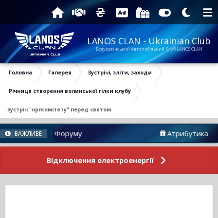
LANOS CLAN - Ukrainian Club
Всеукраїнський Автомобільний Клуб LANOS CLAN
Головна
Галерея
Зустрічі, зліти, заходи
Річниця створення волинської гілки клубу
зустріч "оргкомітету" перед святом
Новини Форуму
Атрибутика
ВАЖЛИВЕ
Відключення електроенергії