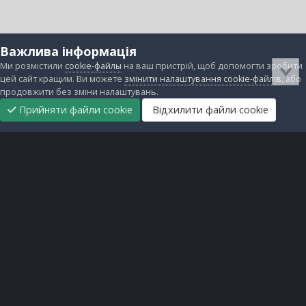
Важлива інформація
Ми розмістили
cookie-файлы
на ваш пристрій, щоб допомогти зробити
цей сайт кращим. Ви можете
змінити налаштування cookie-файлів
, або
продовжити без зміни налаштувань.
Прийняти файли cookie
Відхилити файли cookie
Підтримати
Прибрати
Головна
Завантаження
Непрочитані
Увійти
Реєстрація
нас
рекламу
Зворотній зв'язок
Файли cookie
Всі права захищені © lanos.com.ua, 2005-2026