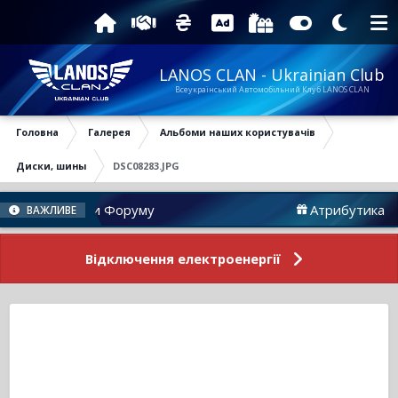
LANOS CLAN - Ukrainian Club
Всеукраїнський Автомобільний Клуб LANOS CLAN
Головна
Галерея
Альбоми наших користувачів
Диски, шины
DSC08283.JPG
Новини Форуму
Атрибутика
ВАЖЛИВЕ
Відключення електроенергії