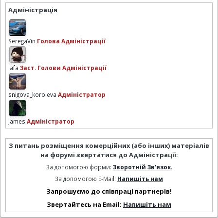
Адміністрація
SeregaVin
Голова Адміністрації
lafa
Заст. Голови Адміністрації
snigova_koroleva
Адміністратор
james
Адміністратор
З питань розміщення комерційних (або інших) матеріалів
на форумі звертатися до Адміністрації:
За допомогою форми:
Зворотній Зв'язок
.
За допомогою E-Mail:
Напишіть нам
Запрошуємо до співпраці партнерів!
Звертайтесь на Email:
Напишіть нам