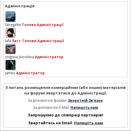
Адміністрація
SeregaVin
Голова Адміністрації
lafa
Заст. Голови Адміністрації
snigova_koroleva
Адміністратор
james
Адміністратор
З питань розміщення комерційних (або інших) матеріалів
на форумі звертатися до Адміністрації:
За допомогою форми:
Зворотній Зв'язок
.
За допомогою E-Mail:
Напишіть нам
Запрошуємо до співпраці партнерів!
Звертайтесь на Email:
Напишіть нам