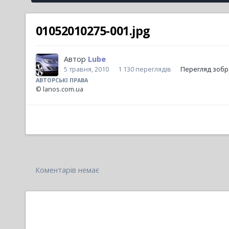
01052010275-001.jpg
Автор
Lube
5 травня, 2010
1 130 переглядів
Перегляд зобр
АВТОРСЬКІ ПРАВА
© lanos.com.ua
Коментарів немає