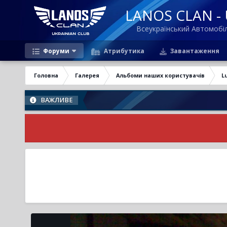
LANOS CLAN - U
Всеукраїнський Автомоб
Форуми
Атрибутика
Завантаження
Головна
Галерея
Альбоми наших користувачів
L
ВАЖЛИВЕ