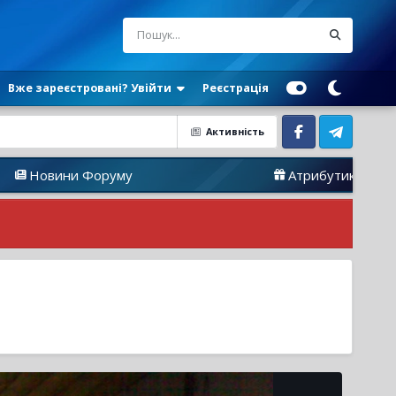
Вже зареєстровані? Увійти
Реєстрація
Активність
Facebook
Telegram
оруму
Атрибутика