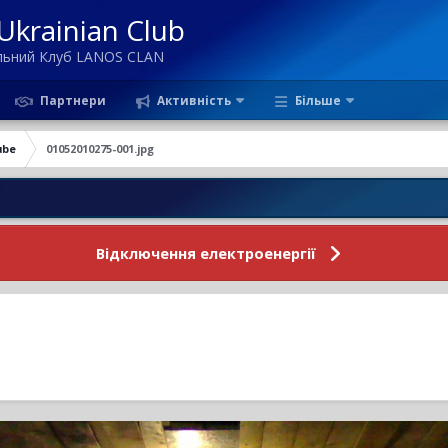
krainian Club
ільний Клуб LANOS CLAN
Партнери
Активність
Більше
ube
01052010275-001.jpg
Новини Ф
Відключення електроенергії