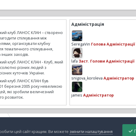
Адміністрація
ький клуб ЛАНОС КЛАН – створено
лагодити спілкування між
лями, організувати клубну
SeregaVin
Голова Адміністрації
ля тематичного спілкування,
а інших заходів.
lafa
Заст. Голови Адміністрації
кий клуб ЛАНОС КЛАН - Клуб, який
бсолютно різних людей з
ізних куточків України.
snigova_koroleva
Адміністратор
ький клуб ЛАНОС КЛАН був
01 березня 2005 року невеликою
ей, які зробили величезний
james
Адміністратор
го розвиток.
ube
01052010275-001.jpg
П
зробити цей сайт кращим. Ви можете
змінити налаштування