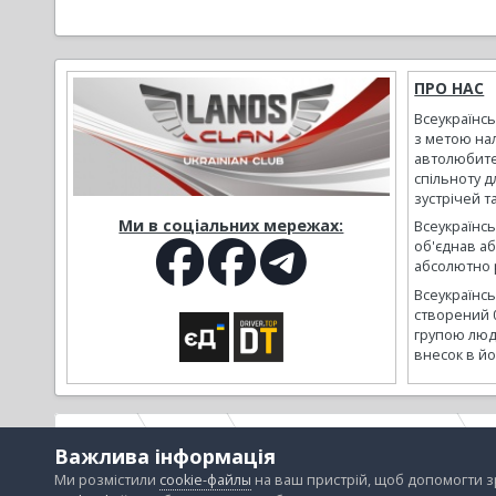
ПРО НАС
Всеукраїнс
з метою на
автолюбите
спільноту д
зустрічей т
Ми в соціальних мережах:
Всеукраїнсь
об'єднав а
абсолютно р
Всеукраїнс
створений 
групою люд
внесок в йо
Головна
Галерея
Альбоми наших користувачів
L
Важлива інформація
Ми розмістили
cookie-файлы
на ваш пристрій, щоб допомогти 