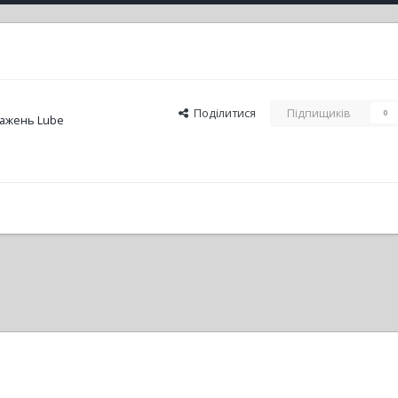
Поділитися
Підпищиків
0
ажень Lube