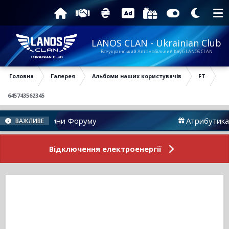
LANOS CLAN - Ukrainian Club
Всеукраїнський Автомобільний Клуб LANOS CLAN
Головна
Галерея
Альбоми наших користувачів
FT
645743562345
Новини Форуму
Атрибутика
ВАЖЛИВЕ
Відключення електроенергії