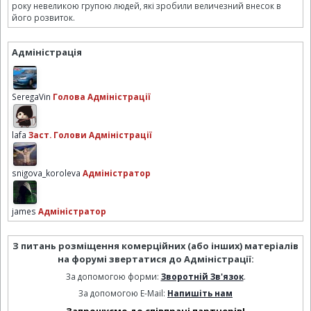
року невеликою групою людей, які зробили величезний внесок в
його розвиток.
Адміністрація
SeregaVin
Голова Адміністрації
lafa
Заст. Голови Адміністрації
snigova_koroleva
Адміністратор
james
Адміністратор
З питань розміщення комерційних (або інших) матеріалів
на форумі звертатися до Адміністрації:
За допомогою форми:
Зворотній Зв'язок
.
За допомогою E-Mail:
Напишіть нам