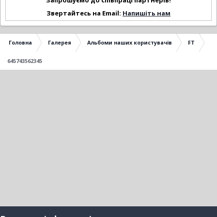
Запрошуємо до співпраці партнерів!
Звертайтесь на Email:
Напишіть нам
Головна
Галерея
Альбоми наших користувачів
FT
645743562345