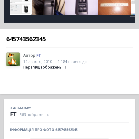
645743562345
Автор
FT
19 лютого, 2010
1 184 переглядів
Перегляд зображень FT
З АЛЬБОМУ:
FT
· 363 зображення
ІНФОРМАЦІЯ ПРО ФОТО 645743562345