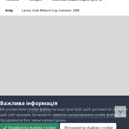
Andy
Lanos Club Billiard Cup Summer 2005
Важлива інформація
Ми розмістили
cookie-файлы
на ваш пристрій, щоб допомогти зробити
цей сайт кращим. Ви можете
змінити налаштування cookie-файлів
, або
продовжити без зміни налаштувань.
Прийняти файли cookie
Відхилити файли cookie