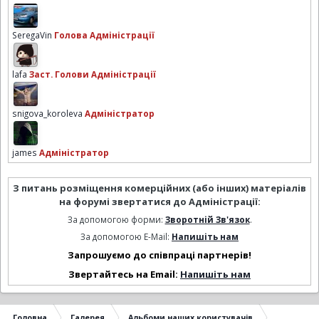
SeregaVin
Голова Адміністрації
lafa
Заст. Голови Адміністрації
snigova_koroleva
Адміністратор
james
Адміністратор
З питань розміщення комерційних (або інших) матеріалів
на форумі звертатися до Адміністрації:
За допомогою форми:
Зворотній Зв'язок
.
За допомогою E-Mail:
Напишіть нам
Запрошуємо до співпраці партнерів!
Звертайтесь на Email:
Напишіть нам
Головна
Галерея
Альбоми наших користувачів