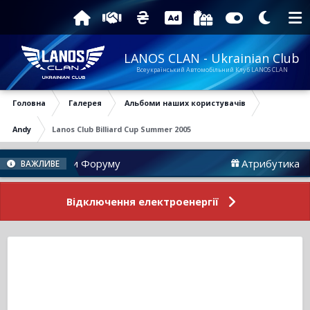
LANOS CLAN - Ukrainian Club
Всеукраїнський Автомобільний Клуб LANOS CLAN
Головна
Галерея
Альбоми наших користувачів
Andy
Lanos Club Billiard Cup Summer 2005
Новини Форуму
Атрибутика
ВАЖЛИВЕ
Відключення електроенергії