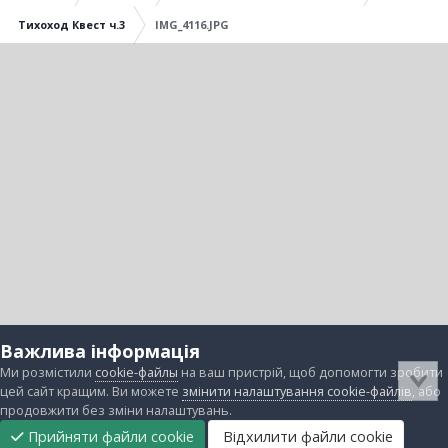
Тихоход Квест ч.3
IMG_4116.JPG
Важлива інформація
Ми розмістили
cookie-файлы
на ваш пристрій, щоб допомогти зробити
цей сайт кращим. Ви можете
змінити налаштування cookie-файлів
, або
продовжити без зміни налаштувань.
Прийняти файли cookie
Відхилити файли cookie
Підтримати
Прибрати