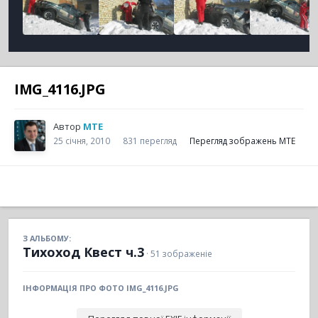
IMG_4116.JPG
Автор
MTE
25 січня, 2010
831 перегляд
Перегляд зображень MTE
З АЛЬБОМУ:
Тихоход Квест ч.3
· 51 зображеніе
ІНФОРМАЦІЯ ПРО ФОТО IMG_4116.JPG