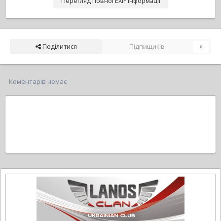
Перегляд повної EXIF інформації
Поділитися
Підпищиків
0
Коментарів немає