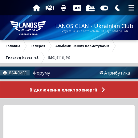
LANOS CLAN - Ukrainian Club
Всеукраїнський Автомобільний Клуб LANOS CLAN
Головна
Галерея
Альбоми наших користувачів
Тихоход Квест ч.3
IMG_4116.JPG
Новини Форуму
Атрибутика
ВАЖЛИВЕ
Відключення електроенергії