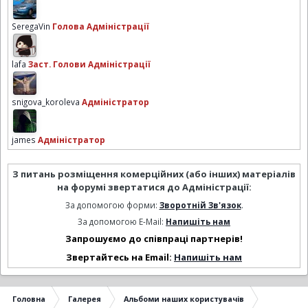
SeregaVin
Голова Адміністрації
lafa
Заст. Голови Адміністрації
snigova_koroleva
Адміністратор
james
Адміністратор
З питань розміщення комерційних (або інших) матеріалів
на форумі звертатися до Адміністрації:
За допомогою форми:
Зворотній Зв'язок
.
За допомогою E-Mail:
Напишіть нам
Запрошуємо до співпраці партнерів!
Звертайтесь на Email:
Напишіть нам
Головна
Галерея
Альбоми наших користувачів