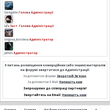
SeregaVin
Голова Адміністрації
lafa
Заст. Голови Адміністрації
snigova_koroleva
Адміністратор
james
Адміністратор
З питань розміщення комерційних (або інших) матеріалів
на форумі звертатися до Адміністрації:
За допомогою форми:
Зворотній Зв'язок
.
За допомогою E-Mail:
Напишіть нам
Запрошуємо до співпраці партнерів!
Звертайтесь на Email:
Напишіть нам
Головна
Галерея
Альбоми наших користувачів
1