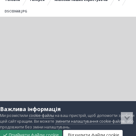
DSC03668.JPG
Важлива інформація
Ми розмістили
cookie-файлы
на ваш пристрій, щоб допомогти зробити
цей сайт кращим. Ви можете
змінити налаштування cookie-файлів
, або
продовжити без зміни налаштувань.
Прийняти файли cookie
Відхилити файли cookie