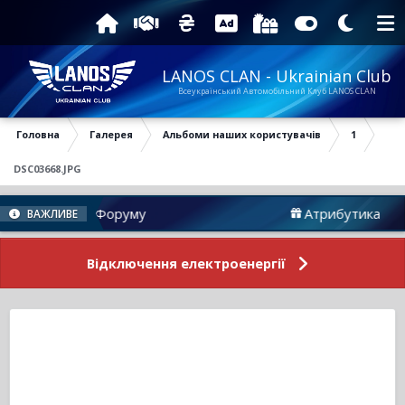
LANOS CLAN - Ukrainian Club
Всеукраїнський Автомобільний Клуб LANOS CLAN
Головна
Галерея
Альбоми наших користувачів
1
DSC03668.JPG
Новини Форуму
Атрибутика
ВАЖЛИВЕ
Відключення електроенергії