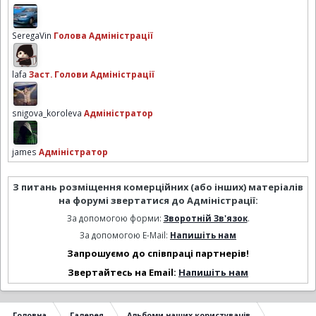
SeregaVin
Голова Адміністрації
lafa
Заст. Голови Адміністрації
snigova_koroleva
Адміністратор
james
Адміністратор
З питань розміщення комерційних (або інших) матеріалів
на форумі звертатися до Адміністрації:
За допомогою форми:
Зворотній Зв'язок
.
За допомогою E-Mail:
Напишіть нам
Запрошуємо до співпраці партнерів!
Звертайтесь на Email:
Напишіть нам
Головна
Галерея
Альбоми наших користувачів