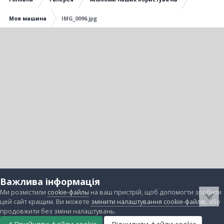
Моя машина
IMG_0096.jpg
Важлива інформація
Ми розмістили
cookie-файлы
на ваш пристрій, щоб допомогти зробити
цей сайт кращим. Ви можете
змінити налаштування cookie-файлів
, або
продовжити без зміни налаштувань.