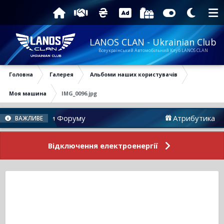
LANOS CLAN - Ukrainian Club
Всеукраїнський Автомобільний Клуб LANOS CLAN
Головна
Галерея
Альбоми наших користувачів
Моя машина
IMG_0096.jpg
Новини Форуму
Атрибутика
ВАЖЛИВЕ
Відключення електроенергії