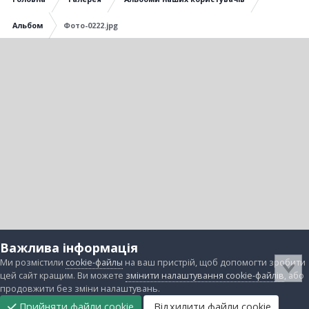
Альбом
Фото-0222.jpg
Важлива інформація
Ми розмістили
cookie-файлы
на ваш пристрій, щоб допомогти зробити
цей сайт кращим. Ви можете
змінити налаштування cookie-файлів
, або
продовжити без зміни налаштувань.
Прийняти файли cookie
Відхилити файли cookie