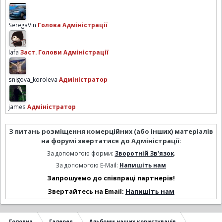
SeregaVin
Голова Адміністрації
lafa
Заст. Голови Адміністрації
snigova_koroleva
Адміністратор
james
Адміністратор
З питань розміщення комерційних (або інших) матеріалів
на форумі звертатися до Адміністрації:
За допомогою форми:
Зворотній Зв'язок
.
За допомогою E-Mail:
Напишіть нам
Запрошуємо до співпраці партнерів!
Звертайтесь на Email:
Напишіть нам
Головна
Галерея
Альбоми наших користувачів