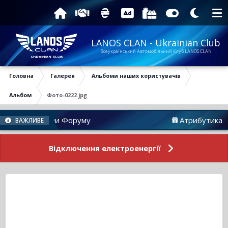
LANOS CLAN - Ukrainian Club
Всеукраїнський Автомобільний Клуб LANOS CLAN
Головна
Галерея
Альбоми наших користувачів
Альбом
Фото-0222.jpg
Новини Форуму
Атрибутика
ВАЖЛИВЕ
Відключення електроенергії