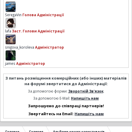
SeregaVin
Голова Адміністрації
lafa
Заст. Голови Адміністрації
snigova_koroleva
Адміністратор
james
Адміністратор
З питань розміщення комерційних (або інших) матеріалів
на форумі звертатися до Адміністрації:
За допомогою форми:
Зворотній Зв'язок
.
За допомогою E-Mail:
Напишіть нам
Запрошуємо до співпраці партнерів!
Звертайтесь на Email:
Напишіть нам
Головна
Галерея
Альбоми наших користувачів