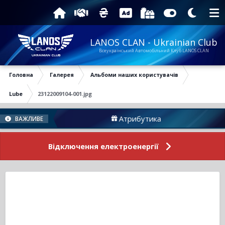
LANOS CLAN - Ukrainian Club
Всеукраїнський Автомобільний Клуб LANOS CLAN
Головна
Галерея
Альбоми наших користувачів
Lube
23122009104-001.jpg
уму
Атрибутика
ВАЖЛИВЕ
Відключення електроенергії