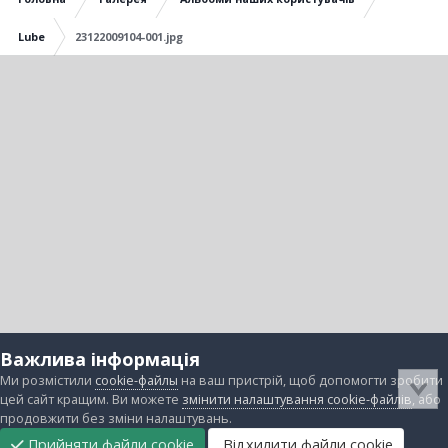
Lube
23122009104-001.jpg
Важлива інформація
Ми розмістили
cookie-файлы
на ваш пристрій, щоб допомогти зробити
цей сайт кращим. Ви можете
змінити налаштування cookie-файлів
, або
продовжити без зміни налаштувань.
Прийняти файли cookie
Відхилити файли cookie