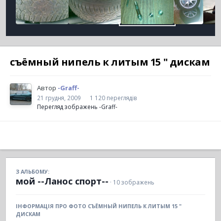
съёмный нипель к литым 15 " дискам
Автор
-Graff-
21 грудня, 2009
1 120 переглядів
Перегляд зображень -Graff-
З АЛЬБОМУ:
мой --Ланос спорт--
· 10 зображень
ІНФОРМАЦІЯ ПРО ФОТО СЪЁМНЫЙ НИПЕЛЬ К ЛИТЫМ 15 "
ДИСКАМ