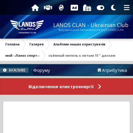
LANOS CLAN - Ukrainian Club
Всеукраїнський Автомобільний Клуб LANOS CLAN
Головна
Галерея
Альбоми наших користувачів
мой --Ланос спорт--
съёмный нипель к литым 15 " дискам
Новини Форуму
Атрибутика
ВАЖЛИВЕ
Відключення електроенергії