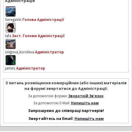
Адміністрація
SeregaVin
Голова Адміністрації
lafa
Заст. Голови Адміністрації
snigova_koroleva
Адміністратор
james
Адміністратор
З питань розміщення комерційних (або інших) матеріалів
на форумі звертатися до Адміністрації:
За допомогою форми:
Зворотній Зв'язок
.
За допомогою E-Mail:
Напишіть нам
Запрошуємо до співпраці партнерів!
Звертайтесь на Email:
Напишіть нам