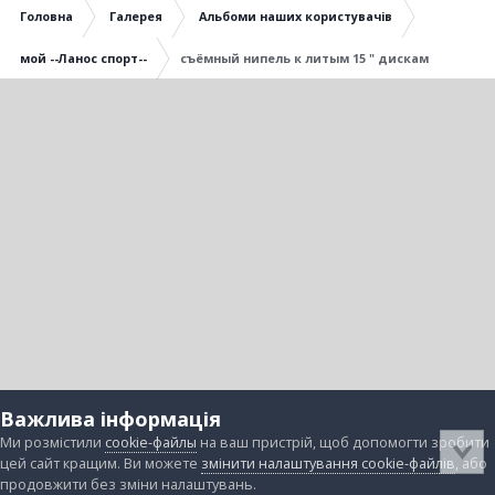
Головна
Галерея
Альбоми наших користувачів
мой --Ланос спорт--
съёмный нипель к литым 15 " дискам
Важлива інформація
Ми розмістили
cookie-файлы
на ваш пристрій, щоб допомогти зробити
цей сайт кращим. Ви можете
змінити налаштування cookie-файлів
, або
продовжити без зміни налаштувань.