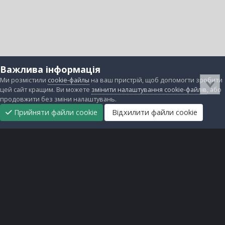
Важлива інформація
Ми розмістили
cookie-файлы
на ваш пристрій, щоб допомогти зробити
цей сайт кращим. Ви можете
змінити налаштування cookie-файлів
, або
продовжити без зміни налаштувань.
Прийняти файли cookie
Відхилити файли cookie
Підтримати
Прибрати
Головна
Завантаження
Непрочитані
Увійти
Реєстрація
нас
рекламу
Зворотній зв'язок
Файли cookie
Всі права захищені © lanos.com.ua, 2005-2026