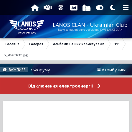
LANOS CLAN - Ukrainian Club
Всеукраїнський Автомобільний Клуб LANOS CLAN
Головна
Галерея
Альбоми наших користувачів
111
x_7ba63c1f.jpg
Новини Форуму
Атрибутика
ВАЖЛИВЕ
Відключення електроенергії