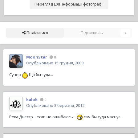
Перегляд EXIF інформації фотографії
Поділитися
Підпищиків
0
MoonStar
0
Опубліковано
15 грудня, 2009
Супер
Ща бы туда...
kalok
0
Опубліковано
3 березня, 2012
Река Днестр... если не ошибаюсь...
сам бы туда махнул...