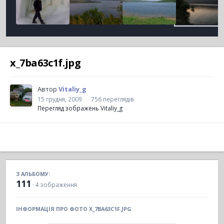
x_7ba63c1f.jpg
Автор
Vitaliy_g
15 грудня, 2009
756 переглядів
Перегляд зображень Vitaliy_g
З АЛЬБОМУ:
111
· 4 зображення
ІНФОРМАЦІЯ ПРО ФОТО X_7BA63C1F.JPG