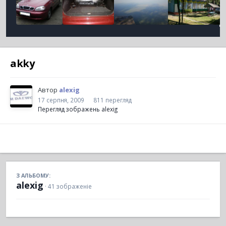
akky
Автор
alexig
17 серпня, 2009
811 перегляд
Перегляд зображень alexig
З АЛЬБОМУ:
alexig
· 41 зображеніе