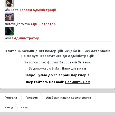
lafa
Заст. Голови Адміністрації
snigova_koroleva
Адміністратор
james
Адміністратор
З питань розміщення комерційних (або інших) матеріалів
на форумі звертатися до Адміністрації:
За допомогою форми:
Зворотній Зв'язок
.
За допомогою E-Mail:
Напишіть нам
Запрошуємо до співпраці партнерів!
Звертайтесь на Email:
Напишіть нам
Головна
Галерея
Альбоми наших користувачів
alexig
akky