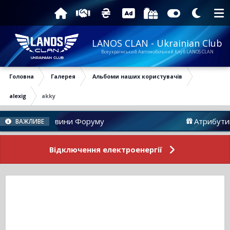
LANOS CLAN - Ukrainian Club
Всеукраїнський Автомобільний Клуб LANOS CLAN
Головна
Галерея
Альбоми наших користувачів
alexig
akky
Новини Форуму
Атрибутика
ВАЖЛИВЕ
Відключення електроенергії