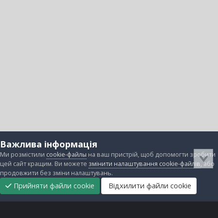
Важлива інформація
Ми розмістили
cookie-файлы
на ваш пристрій, щоб допомогти зробити
цей сайт кращим. Ви можете
змінити налаштування cookie-файлів
, або
продовжити без зміни налаштувань.
Прийняти файли cookie
Відхилити файли cookie
Підтримати
Прибрати
Головна
Завантаження
Непрочитані
Увійти
Реєстрація
нас
рекламу