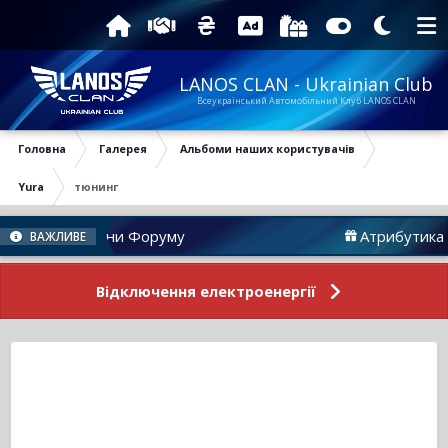
LANOS CLAN - Ukrainian Club
Всеукраїнський Автомобільний Клуб LANOS CLAN
Головна
Галерея
Альбоми наших користувачів
Yura
тюнинг
Новини Форуму
Атрибутика
ВАЖЛИВЕ
Відключення електроенергії