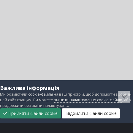
Важлива інформація
Ми розмістили
cookie-файлы
на ваш пристрій, щоб допомогти зробити
цей сайт кращим. Ви можете
змінити налаштування cookie-файлів
, або
продовжити без зміни налаштувань.
Прийняти файли cookie
Відхилити файли cookie
Підтримати
Прибрати
Головна
Завантаження
Непрочитані
Увійти
Реєстрація
нас
рекламу