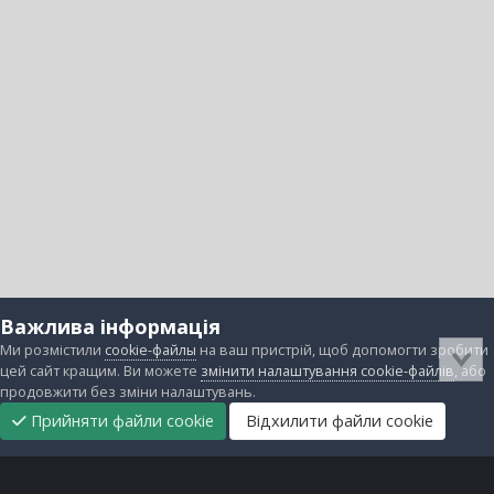
Важлива інформація
Ми розмістили
cookie-файлы
на ваш пристрій, щоб допомогти зробити
цей сайт кращим. Ви можете
змінити налаштування cookie-файлів
, або
продовжити без зміни налаштувань.
Прийняти файли cookie
Відхилити файли cookie
Підтримати
Прибрати
Головна
Завантаження
Непрочитані
Увійти
Реєстрація
нас
рекламу