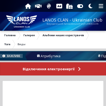
LANOS CLAN - Ukrainian Club
Всеукраїнський Автомобільний Клуб LANOS CLAN
Головна
Галерея
Альбоми наших користувачів
Yura
Виды
Атрибутика
Підтри
ВАЖЛИВЕ
Відключення електроенергії