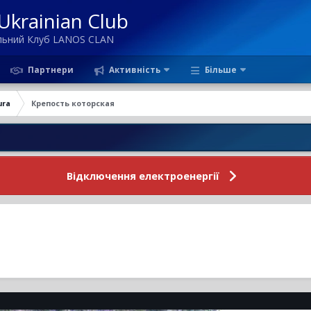
krainian Club
ільний Клуб LANOS CLAN
Партнери
Активність
Більше
ura
Крепость которская
Нови
Відключення електроенергії