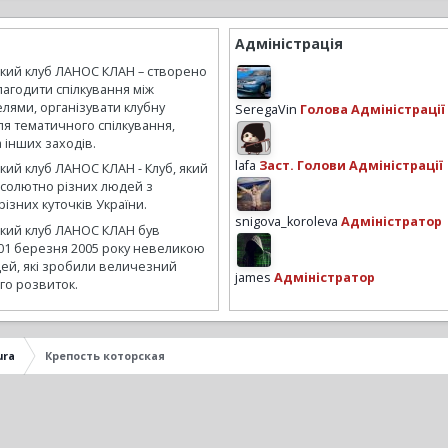
Адміністрація
ький клуб ЛАНОС КЛАН – створено
лагодити спілкування між
лями, організувати клубну
SeregaVin
Голова Адміністрації
ля тематичного спілкування,
а інших заходів.
lafa
Заст. Голови Адміністрації
кий клуб ЛАНОС КЛАН - Клуб, який
бсолютно різних людей з
ізних куточків України.
snigova_koroleva
Адміністратор
ький клуб ЛАНОС КЛАН був
01 березня 2005 року невеликою
ей, які зробили величезний
james
Адміністратор
го розвиток.
ura
Крепость которская