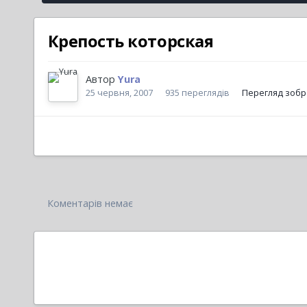
Крепость которская
Автор
Yura
25 червня, 2007
935 переглядів
Перегляд зобр
Коментарів немає