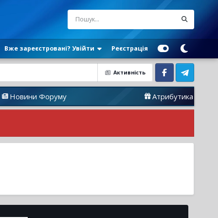
Вже зареєстровані? Увійти
Реєстрація
Активність
Facebook
Telegram
ни Форуму
Атрибутика