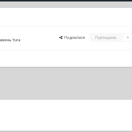
Поділитися
Підпищиків
0
ажень Yura