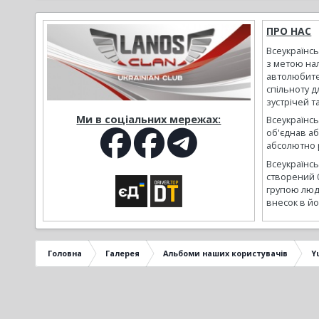
ПРО НАС
Всеукраїнс
з метою на
автолюбите
спільноту д
зустрічей т
Ми в соціальних мережах:
Всеукраїнсь
об'єднав а
абсолютно р
Всеукраїнс
створений 
групою люд
внесок в йо
Головна
Галерея
Альбоми наших користувачів
Y