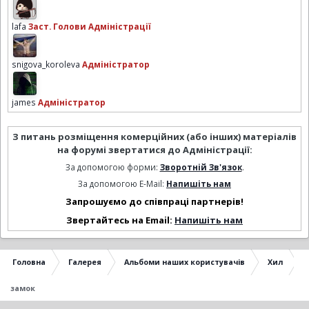
lafa
Заст. Голови Адміністрації
snigova_koroleva
Адміністратор
james
Адміністратор
З питань розміщення комерційних (або інших) матеріалів
на форумі звертатися до Адміністрації:
За допомогою форми:
Зворотній Зв'язок
.
За допомогою E-Mail:
Напишіть нам
Запрошуємо до співпраці партнерів!
Звертайтесь на Email:
Напишіть нам
Головна
Галерея
Альбоми наших користувачів
Хил
замок