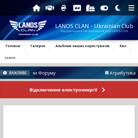
LANOS CLAN - Ukrainian Club
Всеукраїнський Автомобільний Клуб LANOS CLAN
Головна
Галерея
Альбоми наших користувачів
Хил
замок
Новини Форуму
Атрибутика
ВАЖЛИВЕ
Відключення електроенергії