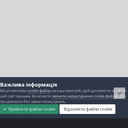
Важлива інформація
Ми розмістили
cookie-файлы
на ваш пристрій, щоб допомогти зробити
цей сайт кращим. Ви можете
змінити налаштування cookie-файлів
, або
продовжити без зміни налаштувань.
Прийняти файли cookie
Відхилити файли cookie
Підтримати
Прибрати
Головна
Завантаження
Непрочитані
Увійти
Реєстрація
нас
рекламу