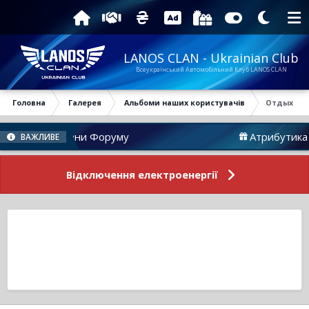
LANOS CLAN - Ukrainian Club
Всеукраїнський Автомобільний Клуб LANOS CLAN
Головна
Галерея
Альбоми наших користувачів
Отдых
Новини Форуму
Атрибутика
ВАЖЛИВЕ
Відключення електроенергії