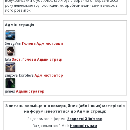
Всеукраїнський клуб ЛАНОС КЛАН був створений 01 березня 2005
року невеликою групою людей, які зробили величезний внесок в
його розвиток.
Адміністрація
SeregaVin
Голова Адміністрації
lafa
Заст. Голови Адміністрації
snigova_koroleva
Адміністратор
james
Адміністратор
З питань розміщення комерційних (або інших) матеріалів
на форумі звертатися до Адміністрації:
За допомогою форми:
Зворотній Зв'язок
.
За допомогою E-Mail:
Напишіть нам