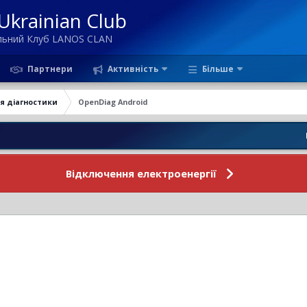
krainian Club
ільний Клуб LANOS CLAN
Партнери
Активність
Більше
я діагностики
OpenDiag Android
Новини
Відключення електроенергії