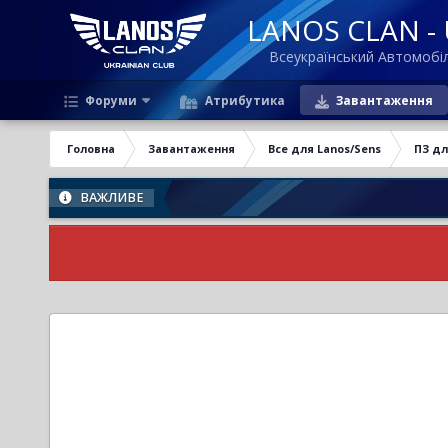
LANOS CLAN - U
Всеукраїнський Автомоб
Форуми
Атрибутика
Завантаження
Головна
Завантаження
Все для Lanos/Sens
ПЗ дл
ВАЖЛИВЕ