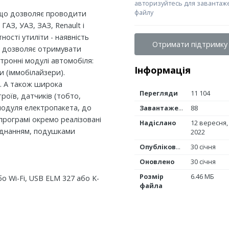
авторизуйтесь для завантаж
файлу
 що дозволяє проводити
АЗ, УАЗ, ЗАЗ, Renault і
ості утиліти - наявність
Отримати підтримку
g дозволяє отримувати
ктронні модулі автомобіля:
Інформація
и (іммобілайзери).
и. А також широка
Перегляди
11 104
оїв, датчиків (тобто,
модуля електропакета, до
Завантаження
88
програмі окремо реалізовані
Надіслано
12 вересня,
аднанням, подушками
2022
Опубліковано
30 січня
Оновлено
30 січня
Розмір
6.46 МБ
 Wi-Fi, USB ELM 327 або K-
файла