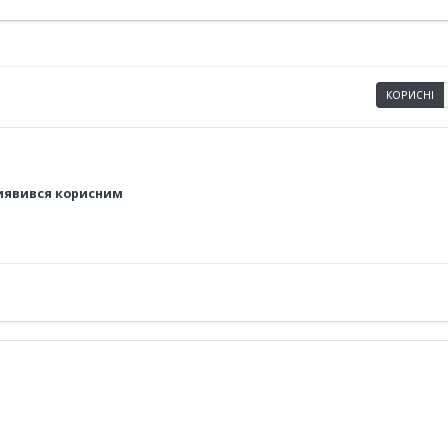
КОРИСНІ
виявився корисним