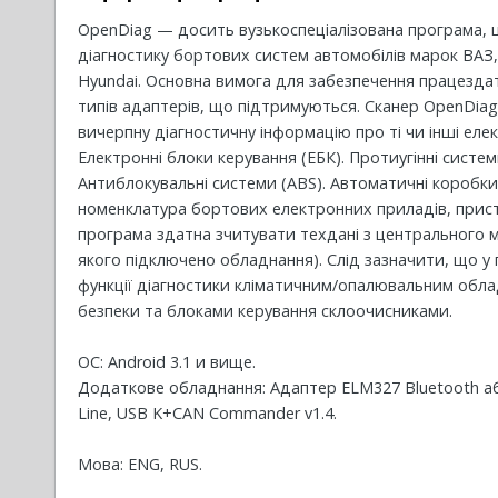
OpenDiag — досить вузькоспеціалізована програма,
діагностику бортових систем автомобілів марок ВАЗ, Г
Hyundai. Основна вимога для забезпечення працездатн
типів адаптерів, що підтримуються. Сканер OpenDia
вичерпну діагностичну інформацію про ті чи інші еле
Електронні блоки керування (ЕБК). Протиугінні систем
Антиблокувальні системи (ABS). Автоматичні коробк
номенклатура бортових електронних приладів, пристр
програма здатна зчитувати техдані з центрального 
якого підключено обладнання). Слід зазначити, що у 
функції діагностики кліматичним/опалювальним обл
безпеки та блоками керування склоочисниками.
ОС: Android 3.1 и вище.
Додаткове обладнання: Адаптер ELM327 Bluetooth або
Line, USB K+CAN Commander v1.4.
Мова: ENG, RUS.