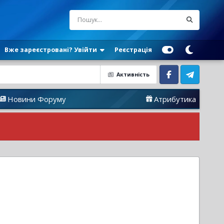
Вже зареєстровані? Увійти
Реєстрація
Активність
Facebook
Telegram
 Форуму
Атрибутика