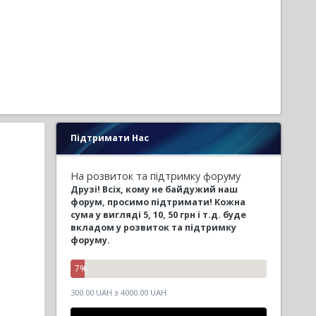
Підтримати Нас
На розвиток та підтримку форуму
Друзі! Всіх, кому не байдужий наш
форум, просимо підтримати!
Кожна
сума у вигляді 5, 10, 50 грн і т.д. буде
вкладом у розвиток та підтримку
форуму.
7
%
300.00 UAH з 4000.00 UAH