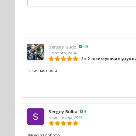
Sergey Gudz
175
1 лютого, 2024
2 з 2 користувача відгук 
отличная прога
Sergey Bulba
4
4 листопада, 2023
Дякую за роботу)