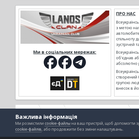
ПРО НАС
Всеукраїнс
з метою на
автолюбите
спільноту д
зустрічей т
Ми в соціальних мережах:
Всеукраїнсь
об'єднав а
абсолютно р
Всеукраїнс
створений 
групою люд
внесок в йо
Головна
Галерея
Альбоми наших користувачів
_
Важлива інформація
Ми розмістили
cookie-файлы
на ваш пристрій, щоб допомогти 
cookie-файлів
, або продовжити без зміни налаштувань.