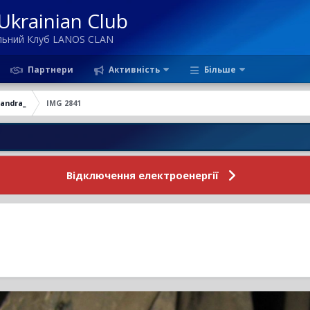
krainian Club
ільний Клуб LANOS CLAN
Партнери
Активність
Більше
Sandra_
IMG 2841
Новин
Відключення електроенергії