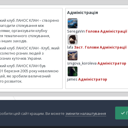
Адміністрація
ький клуб ЛАНОС КЛАН – створено
лагодити спілкування між
лями, організувати клубну
SeregaVin
Голова Адміністрації
ля тематичного спілкування,
а інших заходів.
lafa
Заст. Голови Адміністрації
кий клуб ЛАНОС КЛАН - Клуб, який
бсолютно різних людей з
ізних куточків України.
snigova_koroleva
Адміністратор
ький клуб ЛАНОС КЛАН був
01 березня 2005 року невеликою
ей, які зробили величезний
james
Адміністратор
го розвиток.
Sandra_
IMG 2841
П
зробити цей сайт кращим. Ви можете
змінити налаштування