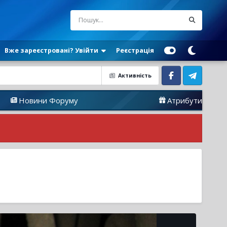
Вже зареєстровані? Увійти
Реєстрація
Активність
Facebook
Telegram
и Форуму
Атрибутика