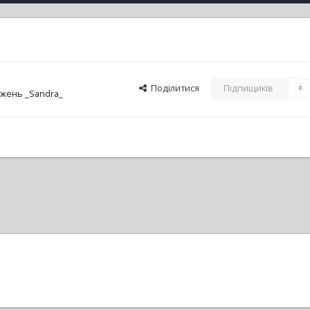
Поділитися
Підпищиків
0
жень _Sandra_