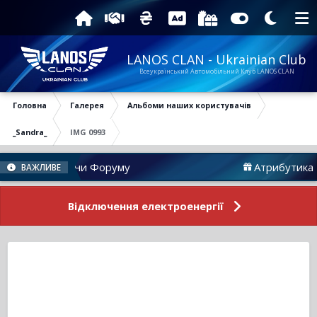
LANOS CLAN - Ukrainian Club
Всеукраїнський Автомобільний Клуб LANOS CLAN
Головна
Галерея
Альбоми наших користувачів
_Sandra_
IMG 0993
Новини Форуму
Атрибутика
ВАЖЛИВЕ
Відключення електроенергії