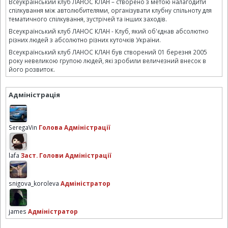
Всеукраїнський клуб ЛАНОС КЛАН – створено з метою налагодити
спілкування між автолюбителями, організувати клубну спільноту для
тематичного спілкування, зустрічей та інших заходів.
Всеукраїнський клуб ЛАНОС КЛАН - Клуб, який об'єднав абсолютно
різних людей з абсолютно різних куточків України.
Всеукраїнський клуб ЛАНОС КЛАН був створений 01 березня 2005
року невеликою групою людей, які зробили величезний внесок в
його розвиток.
Адміністрація
SeregaVin
Голова Адміністрації
lafa
Заст. Голови Адміністрації
snigova_koroleva
Адміністратор
james
Адміністратор