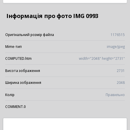
Інформація про фото IMG 0993
Оригінальний розмір файла
1176515
Mime-тип
image/jpeg
COMPUTED.htm
width="2048" height="2731"
Висота зображення
2731
Ширина зображення
2048
Колір
Правильно
COMMENT.0