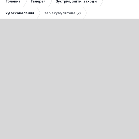
Головна
Галерея
Зустрічі, зліти, заходи
Удосконалення
зар акумулятова (2)