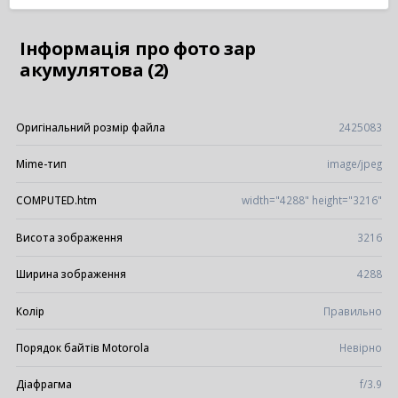
Інформація про фото зар
акумулятова (2)
Оригінальний розмір файла
2425083
Mime-тип
image/jpeg
COMPUTED.htm
width="4288" height="3216"
Висота зображення
3216
Ширина зображення
4288
Колір
Правильно
Порядок байтів Motorola
Невірно
Діафрагма
f/3.9