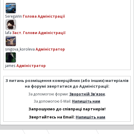
SeregaVin
Голова Адміністрації
lafa
Заст. Голови Адміністрації
snigova_koroleva
Адміністратор
james
Адміністратор
З питань розміщення комерційних (або інших) матеріалів
на форумі звертатися до Адміністрації:
За допомогою форми:
Зворотній Зв'язок
.
За допомогою E-Mail:
Напишіть нам
Запрошуємо до співпраці партнерів!
Звертайтесь на Email:
Напишіть нам