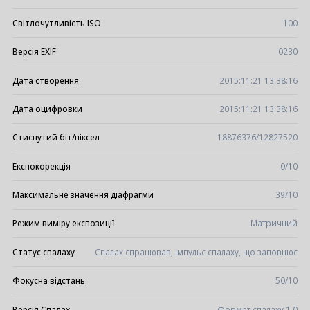
Світлочутливість ISO
100
Версія EXIF
0230
Дата створення
2015:11:21 13:38:16
Дата оцифровки
2015:11:21 13:38:16
Стиснутий біт/піксел
18876376/12827520
Експокорекція
0/10
Максимальне значення діафрагми
39/10
Режим виміру експозиції
Матричний
Статус спалаху
Спалах спрацював, імпульс спалаху, що заповнює
Фокусна відстань
50/10
Версія Спалах
Формат спалаху 1.0