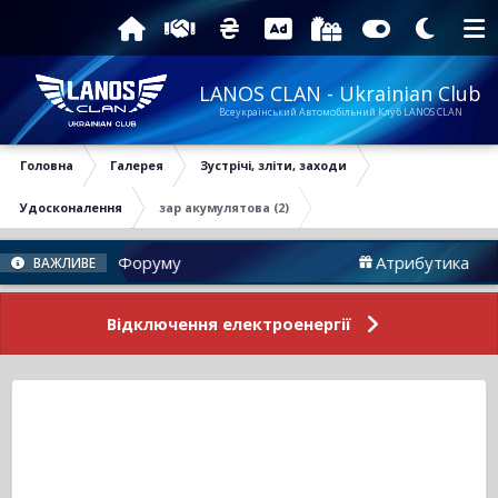
LANOS CLAN - Ukrainian Club
Всеукраїнський Автомобільний Клуб LANOS CLAN
Головна
Галерея
Зустрічі, зліти, заходи
Удосконалення
зар акумулятова (2)
Новини Форуму
Атрибутика
ВАЖЛИВЕ
Відключення електроенергії