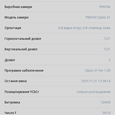
Виробник камери
PENTAX
Модель камери
PENTAX Optio S1
Орієнтація
0-й рядок вгорі, 0-й стовпець зліва
Горизонтальний дозвіл
72/1
Вертикальний дозвіл
72/1
Дозвіл
2
Програмне забезпечення
Optio S1 Ver 1.00
Остання зміна
2015:11:21 13:38:16
Позиціонування YCbCr
спільне розташування
Витримка
10/400
Число F
39/10