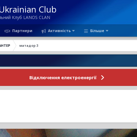
krainian Club
ільний Клуб LANOS CLAN
Партнери
Активність
Більше
АНТЕР
матадор 3
Нови
Відключення електроенергії