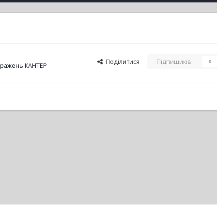
Поділитися
Підпищиків
0
бражень КАНТЕР