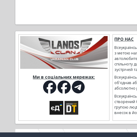
ПРО НАС
Всеукраїнс
з метою на
автолюбите
спільноту д
зустрічей т
Ми в соціальних мережах:
Всеукраїнсь
об'єднав а
абсолютно р
Всеукраїнс
створений 
групою люд
внесок в йо
Головна
Галерея
Альбоми наших користувачів
К