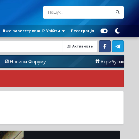
Вже зареєстровані? Увійти
Реєстрація
Активність
Facebook
Telegram
ни Форуму
Атрибутика