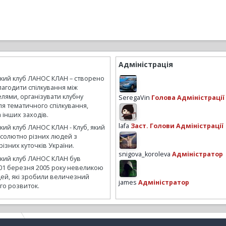
Адміністрація
ький клуб ЛАНОС КЛАН – створено
лагодити спілкування між
лями, організувати клубну
SeregaVin
Голова Адміністрації
ля тематичного спілкування,
а інших заходів.
lafa
Заст. Голови Адміністрації
кий клуб ЛАНОС КЛАН - Клуб, який
бсолютно різних людей з
ізних куточків України.
snigova_koroleva
Адміністратор
ький клуб ЛАНОС КЛАН був
01 березня 2005 року невеликою
ей, які зробили величезний
james
Адміністратор
го розвиток.
АНТЕР
матадор 3