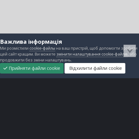
Важлива інформація
Ми розмістили
cookie-файлы
на ваш пристрій, щоб допомогти зробити
цей сайт кращим. Ви можете
змінити налаштування cookie-файлів
, або
продовжити без зміни налаштувань.
Прийняти файли cookie
Відхилити файли cookie
Підтримати
Прибрати
Головна
Завантаження
Непрочитані
Увійти
Реєстрація
нас
рекламу
Зворотній зв'язок
Файли cookie
Всі права захищені © lanos.com.ua, 2005-2026