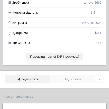
Зроблено з
Lenovo S660
Фокусна відстань
3.5 mm
Витримка
1458/1000000
Діафрагма
f/2.4
f
Значення ISO
117
Перегляд повної EXIF інформації
Поділитися
Підпищиків
0
Коментарів немає