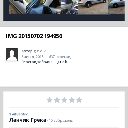
IMG 20150702 194956
Автор
g.r.e.k.
6 липня, 2015
637 переглядів
Перегляд зображень g.r.e.k.
З АЛЬБОМУ:
Ланчик Грека
· 15 зображень