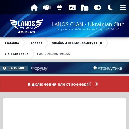
LANOS CLAN - Ukrainian Club
Всеукраїнський Автомобільний Клуб LANOS CLAN
Головна
Галерея
Альбоми наших користувачів
Ланчик Грека
IMG 20150702 194956
Новини Форуму
Атрибутика
ВАЖЛИВЕ
Відключення електроенергії