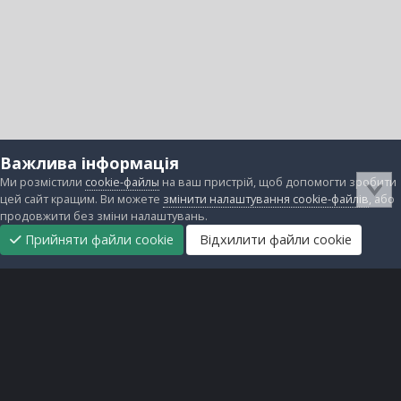
Важлива інформація
Ми розмістили
cookie-файлы
на ваш пристрій, щоб допомогти зробити
цей сайт кращим. Ви можете
змінити налаштування cookie-файлів
, або
продовжити без зміни налаштувань.
Прийняти файли cookie
Відхилити файли cookie
Підтримати
Прибрати
Головна
Завантаження
Непрочитані
Увійти
Реєстрація
нас
рекламу
Зворотній зв'язок
Файли cookie
Всі права захищені © lanos.com.ua, 2005-2026