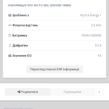
ІНФОРМАЦІЯ ПРО ФОТО IMG 20150702 194956
Зроблено з
Fly Era Energy 1
Фокусна відстань
3.5 mm
Витримка
9999/1000000
Діафрагма
f/2.8
f
Значення ISO
93
Перегляд повної EXIF інформації
Поділитися
Підпищиків
0