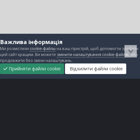
Важлива інформація
Ми розмістили
cookie-файлы
на ваш пристрій, щоб допомогти зробити
цей сайт кращим. Ви можете
змінити налаштування cookie-файлів
, або
продовжити без зміни налаштувань.
Прийняти файли cookie
Відхилити файли cookie
Підтримати
Прибрати
Головна
Завантаження
Непрочитані
Увійти
Реєстрація
нас
рекламу
Зворотній зв'язок
Файли cookie
Всі права захищені © lanos.com.ua, 2005-2026