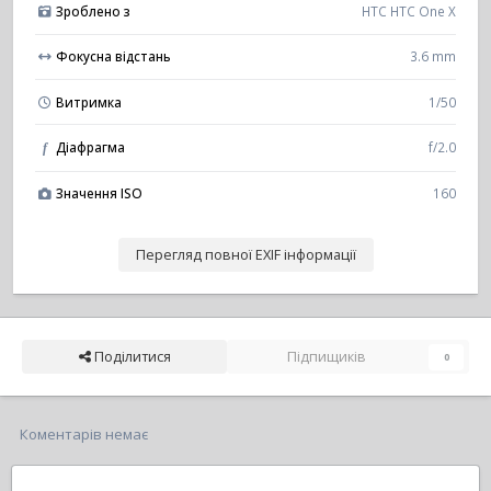
Зроблено з
HTC HTC One X
Фокусна відстань
3.6 mm
Витримка
1/50
Діафрагма
f/2.0
f
Значення ISO
160
Перегляд повної EXIF інформації
Поділитися
Підпищиків
0
Коментарів немає