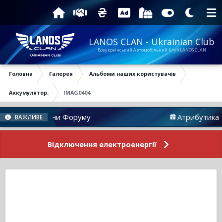
LANOS CLAN - Ukrainian Club
Всеукраїнський Автомобільний Клуб LANOS CLAN
Головна
Галерея
Альбоми наших користувачів
Аккумулятор.
IMAG0404
Новини Форуму
Атрибутика
ВАЖЛИВЕ
Відключення електроенергії