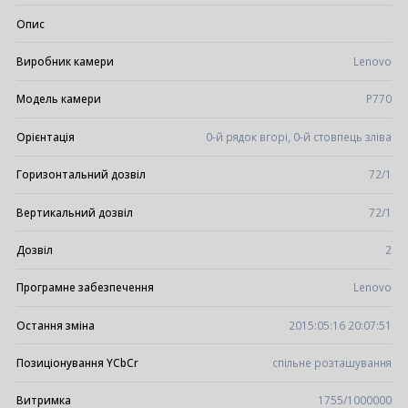
Опис
Виробник камери
Lenovo
Модель камери
P770
Орієнтація
0-й рядок вгорі, 0-й стовпець зліва
Горизонтальний дозвіл
72/1
Вертикальний дозвіл
72/1
Дозвіл
2
Програмне забезпечення
Lenovo
Остання зміна
2015:05:16 20:07:51
Позиціонування YCbCr
спільне розташування
Витримка
1755/1000000