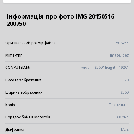
Інформація про фото IMG 20150516
200750
Оригінальний розмір файла
502455
Mime-тип
image/jpeg
COMPUTED.htm
width="2560" height="1920"
Висота зображення
1920
Ширина зображення
2560
Колір
Правильно
Порядок байтів Motorola
Невірно
Діафрагма
f/2.8