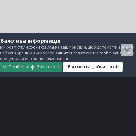
Важлива інформація
Ми розмістили
cookie-файлы
на ваш пристрій, щоб допомогти зробити
цей сайт кращим. Ви можете
змінити налаштування cookie-файлів
, або
продовжити без зміни налаштувань.
Прийняти файли cookie
Відхилити файли cookie
Підтримати
Прибрати
Головна
Завантаження
Непрочитані
Увійти
Реєстрація
нас
рекламу
Зворотній зв'язок
Файли cookie
Всі права захищені © lanos.com.ua, 2005-2026