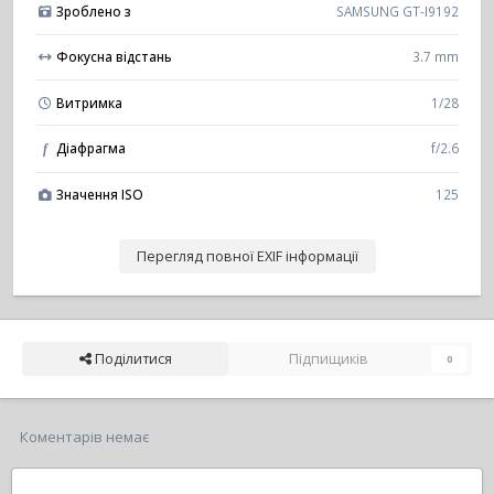
Зроблено з
SAMSUNG GT-I9192
Фокусна відстань
3.7 mm
Витримка
1/28
Діафрагма
f/2.6
f
Значення ISO
125
Перегляд повної EXIF інформації
Поділитися
Підпищиків
0
Коментарів немає