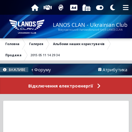
LANOS CLAN - Ukrainian Club
Всеукраїнський Автомобільний Клуб LANOS CLAN
Головна
Галерея
Альбоми наших користувачів
Продажа
2015 05 11 14 29 34
Новини Форуму
Атрибутика
ВАЖЛИВЕ
Відключення електроенергії