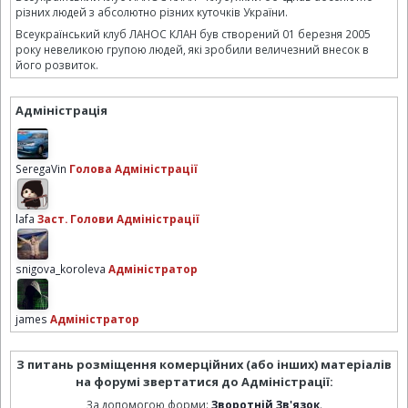
різних людей з абсолютно різних куточків України.
Всеукраїнський клуб ЛАНОС КЛАН був створений 01 березня 2005
року невеликою групою людей, які зробили величезний внесок в
його розвиток.
Адміністрація
SeregaVin
Голова Адміністрації
lafa
Заст. Голови Адміністрації
snigova_koroleva
Адміністратор
james
Адміністратор
З питань розміщення комерційних (або інших) матеріалів
на форумі звертатися до Адміністрації:
За допомогою форми:
Зворотній Зв'язок
.