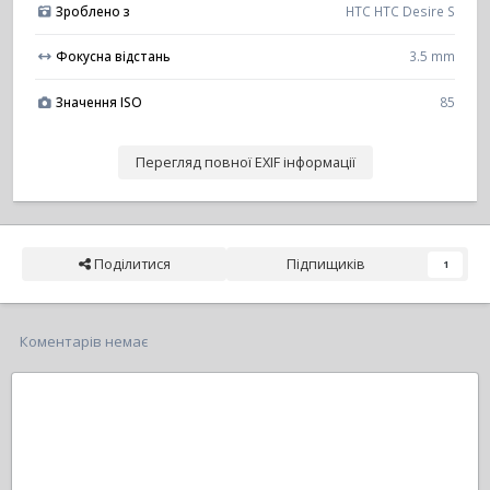
Зроблено з
HTC HTC Desire S
Фокусна відстань
3.5 mm
Значення ISO
85
Перегляд повної EXIF інформації
Поділитися
Підпищиків
1
Коментарів немає