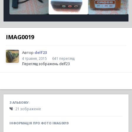
IMAG0019
Автор
delf23
4 травня, 2015
641 перегляд
Перегляд зображень delf23
З АЛЬБОМУ:
ч
· 21 зображеніе
ІНФОРМАЦІЯ ПРО ФОТО IMAG0019