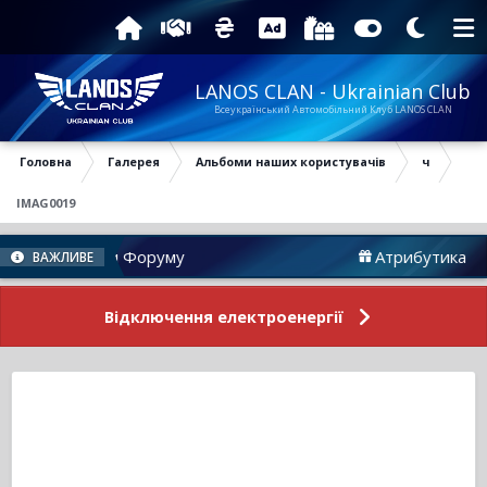
LANOS CLAN - Ukrainian Club
Всеукраїнський Автомобільний Клуб LANOS CLAN
Головна
Галерея
Альбоми наших користувачів
ч
IMAG0019
Новини Форуму
Атрибутика
ВАЖЛИВЕ
Відключення електроенергії