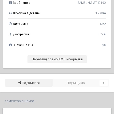
Зроблено з
SAMSUNG GT-I9192
Фокусна відстань
3.7 mm
Витримка
1/62
Діафрагма
f/2.6
f
Значення ISO
50
Перегляд повної EXIF інформації
Поділитися
Підпищиків
0
Коментарів немає