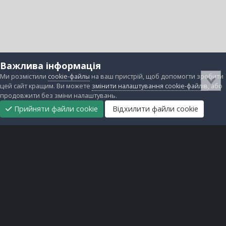
Важлива інформація
Ми розмістили
cookie-файлы
на ваш пристрій, щоб допомогти зробити
цей сайт кращим. Ви можете
змінити налаштування cookie-файлів
, або
продовжити без зміни налаштувань.
Прийняти файли cookie
Відхилити файли cookie
Підтримати
Прибрати
Головна
Завантаження
Непрочитані
Увійти
Реєстрація
нас
рекламу
Зворотній зв'язок
Файли cookie
Всі права захищені © lanos.com.ua, 2005-2026