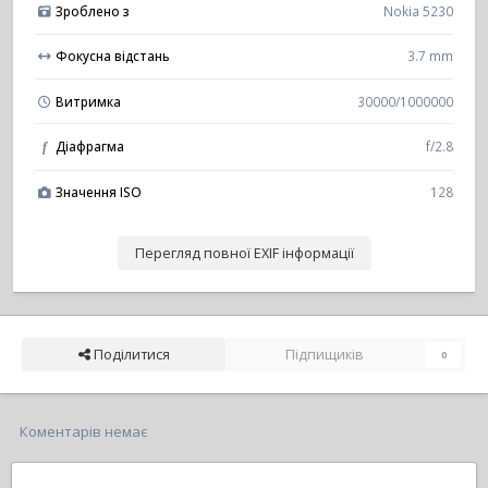
Зроблено з
Nokia 5230
Фокусна відстань
3.7 mm
Витримка
30000/1000000
Діафрагма
f/2.8
f
Значення ISO
128
Перегляд повної EXIF інформації
Поділитися
Підпищиків
0
Коментарів немає