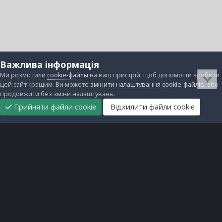
Важлива інформація
Ми розмістили
cookie-файлы
на ваш пристрій, щоб допомогти зробити
цей сайт кращим. Ви можете
змінити налаштування cookie-файлів
, або
продовжити без зміни налаштувань.
Прийняти файли cookie
Відхилити файли cookie
Підтримати
Прибрати
Головна
Завантаження
Непрочитані
Увійти
Реєстрація
нас
рекламу
Зворотній зв'язок
Файли cookie
Всі права захищені © lanos.com.ua, 2005-2026