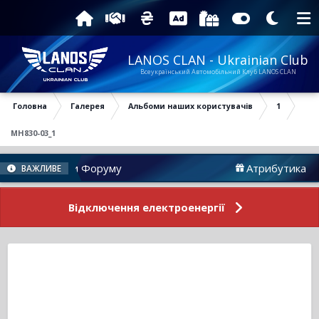
LANOS CLAN - Ukrainian Club
Всеукраїнський Автомобільний Клуб LANOS CLAN
Головна
Галерея
Альбоми наших користувачів
1
MH830-03_1
Новини Форуму
Атрибутика
ВАЖЛИВЕ
Відключення електроенергії