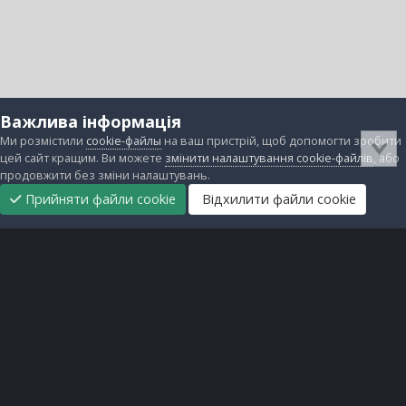
Важлива інформація
Ми розмістили
cookie-файлы
на ваш пристрій, щоб допомогти зробити
цей сайт кращим. Ви можете
змінити налаштування cookie-файлів
, або
продовжити без зміни налаштувань.
Прийняти файли cookie
Відхилити файли cookie
Підтримати
Прибрати
Головна
Завантаження
Непрочитані
Увійти
Реєстрація
нас
рекламу
Зворотній зв'язок
Файли cookie
Всі права захищені © lanos.com.ua, 2005-2026