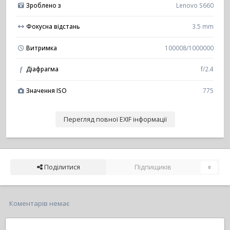
Зроблено з
Lenovo S660
Фокусна відстань
3.5 mm
Витримка
100008/1000000
Діафрагма
f/2.4
f
Значення ISO
775
Перегляд повної EXIF інформації
Поділитися
Підпищиків
0
Коментарів немає