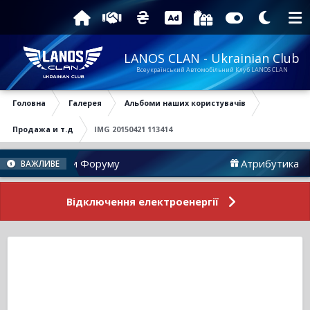
LANOS CLAN - Ukrainian Club
Всеукраїнський Автомобільний Клуб LANOS CLAN
Головна
Галерея
Альбоми наших користувачів
Продажа и т.д
IMG 20150421 113414
Новини Форуму
Атрибутика
ВАЖЛИВЕ
Відключення електроенергії