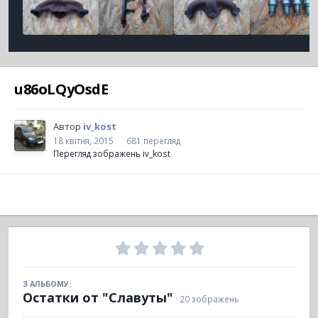
u86oLQyOsdE
Автор
iv_kost
18 квітня, 2015
681 перегляд
Перегляд зображень iv_kost
З АЛЬБОМУ:
Остатки от "Славуты"
· 20 зображень