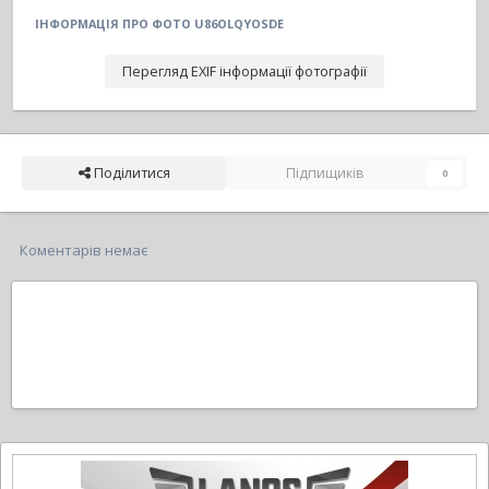
ІНФОРМАЦІЯ ПРО ФОТО U86OLQYOSDE
Перегляд EXIF інформації фотографії
Поділитися
Підпищиків
0
Коментарів немає