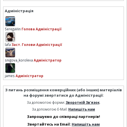
Адміністрація
SeregaVin
Голова Адміністрації
lafa
Заст. Голови Адміністрації
snigova_koroleva
Адміністратор
james
Адміністратор
З питань розміщення комерційних (або інших) матеріалів
на форумі звертатися до Адміністрації:
За допомогою форми:
Зворотній Зв'язок
.
За допомогою E-Mail:
Напишіть нам
Запрошуємо до співпраці партнерів!
Звертайтесь на Email:
Напишіть нам