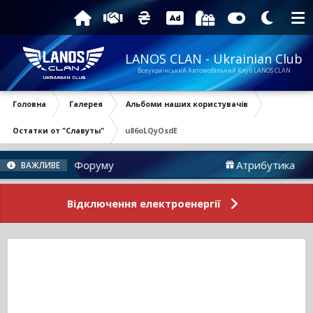
LANOS CLAN - Ukrainian Club
Всеукраїнський Автомобільний Клуб LANOS CLAN
Головна
Галерея
Альбоми наших користувачів
Остатки от "Славуты"
u86oLQyOsdE
Новини Форуму
Атрибутика
ВАЖЛИВЕ
Відключення електроенергії