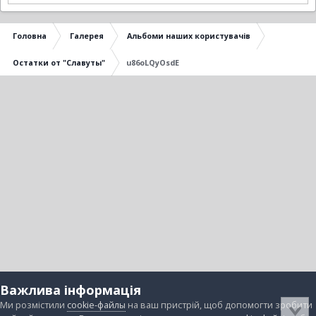
Головна
Галерея
Альбоми наших користувачів
Остатки от "Славуты"
u86oLQyOsdE
Важлива інформація
Ми розмістили
cookie-файлы
на ваш пристрій, щоб допомогти зробити