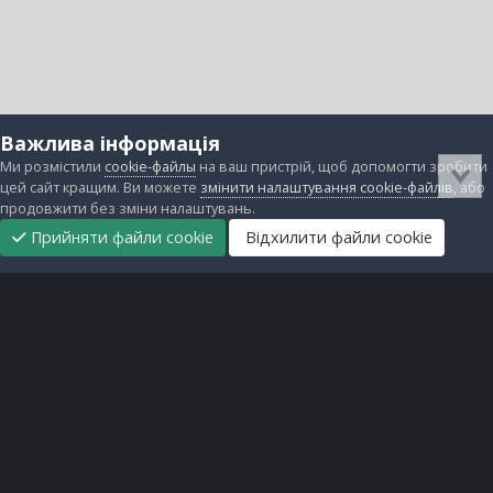
Важлива інформація
Ми розмістили
cookie-файлы
на ваш пристрій, щоб допомогти зробити
цей сайт кращим. Ви можете
змінити налаштування cookie-файлів
, або
продовжити без зміни налаштувань.
Прийняти файли cookie
Відхилити файли cookie
Підтримати
Прибрати
Головна
Завантаження
Непрочитані
Увійти
Реєстрація
нас
рекламу
Зворотній зв'язок
Файли cookie
Всі права захищені © lanos.com.ua, 2005-2026