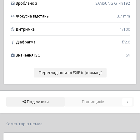
Зроблено з
SAMSUNG GT-I9192
Фокусна відстань
3.7 mm
Витримка
1/100
Діафрагма
f/2.6
f
Значення ISO
64
Перегляд повної EXIF інформації
Поділитися
Підпищиків
0
Коментарів немає