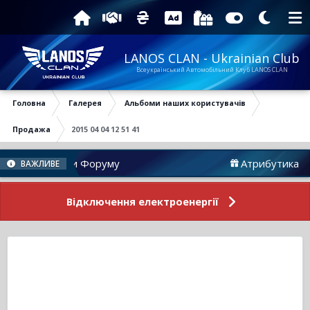
LANOS CLAN - Ukrainian Club
Всеукраїнський Автомобільний Клуб LANOS CLAN
Головна
Галерея
Альбоми наших користувачів
Продажа
2015 04 04 12 51 41
Новини Форуму
Атрибутика
ВАЖЛИВЕ
Відключення електроенергії