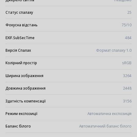
Статус спалаху
25
Фокусна відстань
75/10
EXIF.SubSecTime
484
Версія Спалах
Формат спалаху 1.0
Колірний простір
sRGB
Ширина зображення
3264
Довжина зображення
2448
Здатність компенсації
3156
Режим експозиції
Автоматична експозиція
Баланс білого
Автоматичний баланс білого