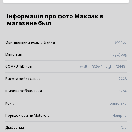
Інформація про фото Максик в
магазине был
Оригінальний розмір файла
344485
Mime-тип
image/jpeg
COMPUTED.htm
width="3264" height="2448"
Висота зображення
2448
Ширина зображення
3264
Колір
Правильно
Порядок байтів Motorola
Невірно
Діафрагма
f/2.7