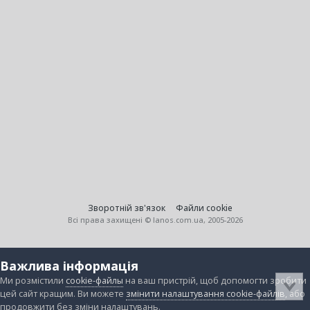
Зворотній зв'язок
Файли cookie
Всі права захищені © lanos.com.ua, 2005-2026
Важлива інформація
Ми розмістили
cookie-файлы
на ваш пристрій, щоб допомогти зробити
цей сайт кращим. Ви можете
змінити налаштування cookie-файлів
, або
продовжити без зміни налаштувань.