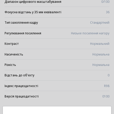
Діапазон цифрового масштабування
0/100
Фокусна відстань у 35 мм еквіваленті
36
Тип захоплення кадру
Стандартний
Регулювання посилення
Низьке посилення нагору
Контраст
Нормальний
Насиченість
Нормальна
Різкість
Нормальна
Відстань до об'єкту
0
Індекс працездатності
R98
Версія працездатності
0100