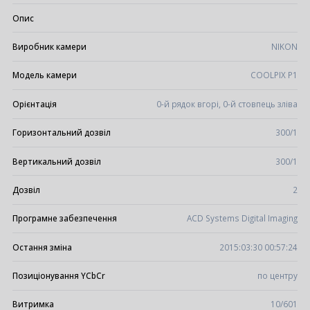
Опис
Виробник камери
NIKON
Модель камери
COOLPIX P1
Орієнтація
0-й рядок вгорі, 0-й стовпець зліва
Горизонтальний дозвіл
300/1
Вертикальний дозвіл
300/1
Дозвіл
2
Програмне забезпечення
ACD Systems Digital Imaging
Остання зміна
2015:03:30 00:57:24
Позиціонування YCbCr
по центру
Витримка
10/601