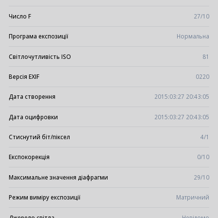
Число F
27/10
Програма експозиції
Нормальна
Світлочутливість ISO
81
Версія EXIF
0220
Дата створення
2015:03:27 20:43:05
Дата оцифровки
2015:03:27 20:43:05
Стиснутий біт/піксел
4/1
Експокорекція
0/10
Максимальне значення діафрагми
29/10
Режим виміру експозиції
Матричний
Джерело світла
Невідомо