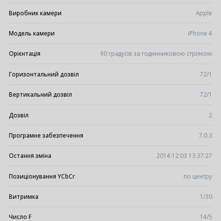
Виробник камери
Apple
Модель камери
iPhone 4
Орієнтація
90 градусів за годинниковою стрілкою
Горизонтальний дозвіл
72/1
Вертикальний дозвіл
72/1
Дозвіл
2
Програмне забезпечення
7.0.3
Остання зміна
2014:12:03 13:37:27
Позиціонування YCbCr
по центру
Витримка
1/30
Число F
14/5