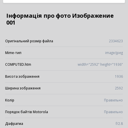
Інформація про фото Изображение
001
Оригінальний розмір файла
2334623
Mime-тип
image/jpeg
COMPUTED.htm
width="2592" height="1936"
Висота зображення
1936
Ширина зображення
2592
Колір
Правильно
Порядок байтів Motorola
Правильно
Діафрагма
f/2.8