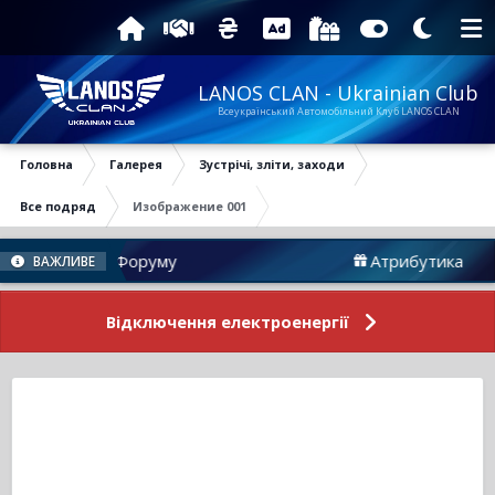
LANOS CLAN - Ukrainian Club
Всеукраїнський Автомобільний Клуб LANOS CLAN
Головна
Галерея
Зустрічі, зліти, заходи
Все подряд
Изображение 001
Новини Форуму
Атрибутика
ВАЖЛИВЕ
Відключення електроенергії