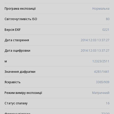
Програма експозиції
Нормальна
Світлочутливість ISO
80
Версія EXIF
0221
Дата створення
2014:12:03 13:37:27
Дата оцифровки
2014:12:03 13:37:27
м
12323/2511
Значення діафрагми
4281/1441
Яскравість
3365/909
Режим виміру експозиції
Матричний
Статус спалаху
16
Фокусна відстань
77/20