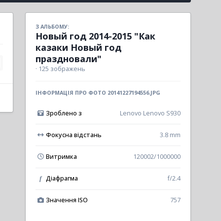
З АЛЬБОМУ:
Новый год 2014-2015 "Как
казаки Новый год
праздновали"
· 125 зображень
ІНФОРМАЦІЯ ПРО ФОТО 20141227194556.JPG
Зроблено з
Lenovo Lenovo S930
Фокусна відстань
3.8 mm
Витримка
120002/1000000
Діафрагма
f/2.4
f
Значення ISO
757