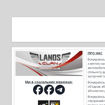
ПРО НАС
Всеукраїнс
з метою на
автолюбите
спільноту д
зустрічей т
Ми в соціальних мережах:
Всеукраїнсь
об'єднав а
абсолютно р
Всеукраїнс
створений 