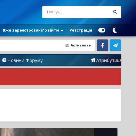
Вже зареєстровані? Увійти
Реєстрація
Активність
Facebook
Telegram
Форуму
Атрибутика