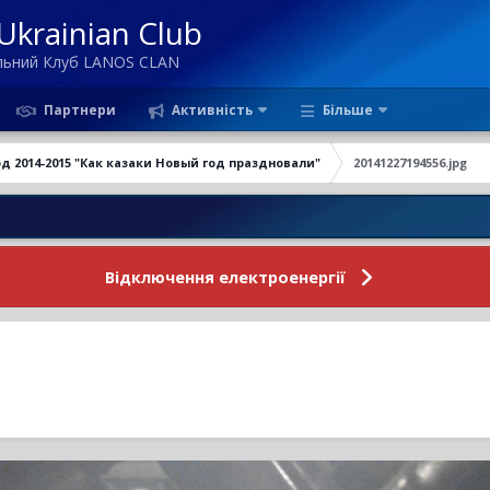
krainian Club
ільний Клуб LANOS CLAN
Партнери
Активність
Більше
д 2014-2015 "Как казаки Новый год праздновали"
20141227194556.jpg
Новини 
Відключення електроенергії