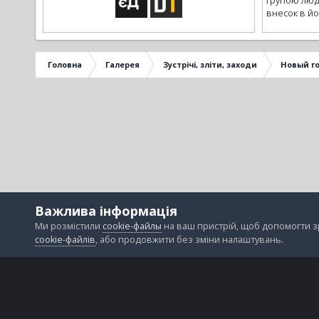
групою люд
внесок в йо
Головна
Галерея
Зустрічі, зліти, заходи
Новый го
Важлива інформація
Ми розмістили
cookie-файлы
на ваш пристрій, щоб допомогти 
cookie-файлів
, або продовжити без зміни налаштувань.
Зворотній зв'язок
Файли cookie