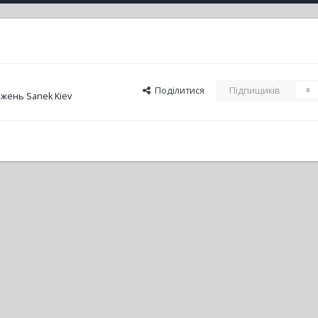
Поділитися
Підпищиків
0
жень Sanek Kiev