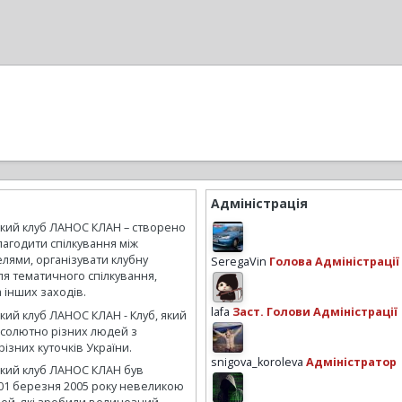
Адміністрація
ький клуб ЛАНОС КЛАН – створено
лагодити спілкування між
лями, організувати клубну
SeregaVin
Голова Адміністрації
ля тематичного спілкування,
а інших заходів.
lafa
Заст. Голови Адміністрації
кий клуб ЛАНОС КЛАН - Клуб, який
бсолютно різних людей з
ізних куточків України.
snigova_koroleva
Адміністратор
ький клуб ЛАНОС КЛАН був
01 березня 2005 року невеликою