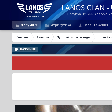
LANOS CLAN - U
Всеукраїнський Автомоб
Форуми
Атрибутика
Завантаження
Головна
Галерея
Зустрічі, зліти, заходи
Новый го
ВАЖЛИВЕ