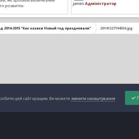
ей, які зробили величезний
james
Адміністратор
го розвиток.
д 2014-2015 "Как казаки Новый год праздновали"
20141227194556.jpg
П
зробити цей сайт кращим. Ви можете
змінити налаштування