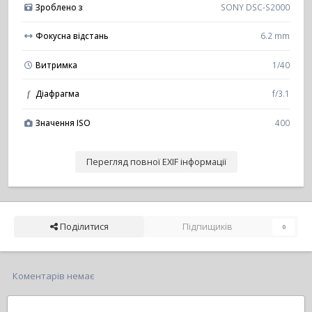
Зроблено з
SONY DSC-S2000
Фокусна відстань
6.2 mm
Витримка
1/40
Діафрагма
f/3.1
f
Значення ISO
400
Перегляд повної EXIF інформації
Поділитися
Підпищиків
0
Коментарів немає