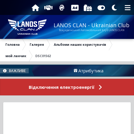
LANOS CLAN - Ukrainian Club
Всеукраїнський Автомобільний Клуб LANOS CLAN
Головна
Галерея
Альбоми наших користувачів
мой ланчик
DSC01562
Форуму
Атрибутика
ВАЖЛИВЕ
Відключення електроенергії