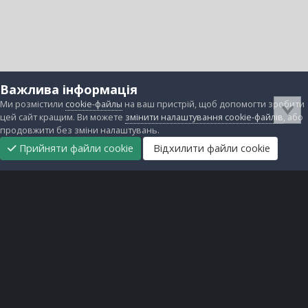
Важлива інформація
Ми розмістили
cookie-файлы
на ваш пристрій, щоб допомогти зробити
цей сайт кращим. Ви можете
змінити налаштування cookie-файлів
, або
продовжити без зміни налаштувань.
Прийняти файли cookie
Відхилити файли cookie
Підтримати
Прибрати
Головна
Завантаження
Непрочитані
Увійти
Реєстрація
нас
рекламу
Зворотній зв'язок
Файли cookie
Всі права захищені © lanos.com.ua, 2005-2026