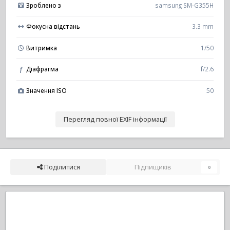
Зроблено з
samsung SM-G355H
Фокусна відстань
3.3 mm
Витримка
1/50
Діафрагма
f/2.6
f
Значення ISO
50
Перегляд повної EXIF інформації
Поділитися
Підпищиків
0