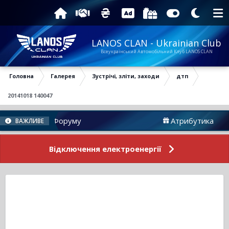
LANOS CLAN - Ukrainian Club
Всеукраїнський Автомобільний Клуб LANOS CLAN
Головна
Галерея
Зустрічі, зліти, заходи
дтп
20141018 140047
Новини Форуму
Атрибутика
ВАЖЛИВЕ
Відключення електроенергії