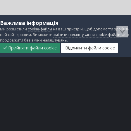
Важлива інформація
Ми розмістили
cookie-файлы
на ваш пристрій, щоб допомогти зробити
цей сайт кращим. Ви можете
змінити налаштування cookie-файлів
, або
продовжити без зміни налаштувань.
Прийняти файли cookie
Відхилити файли cookie
Підтримати
Прибрати
Головна
Завантаження
Непрочитані
Увійти
Реєстрація
нас
рекламу
Зворотній зв'язок
Файли cookie
Всі права захищені © lanos.com.ua, 2005-2026