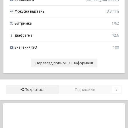
Фокусна відстань
3.3 mm
Витримка
1/62
Діафрагма
f/2.6
f
Значення ISO
100
Перегляд повної EXIF інформації
Поділитися
Підпищиків
0