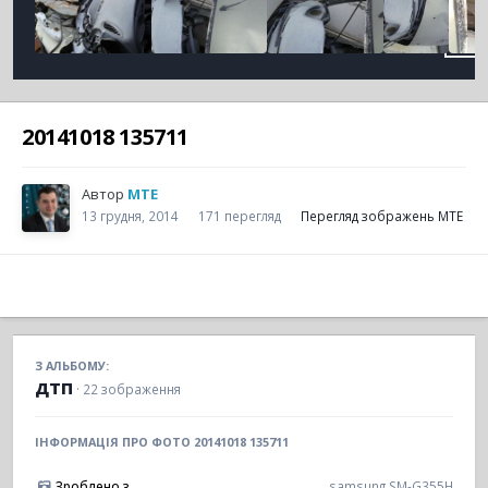
20141018 135711
Автор
MTE
13 грудня, 2014
171 перегляд
Перегляд зображень MTE
З АЛЬБОМУ:
дтп
· 22 зображення
ІНФОРМАЦІЯ ПРО ФОТО 20141018 135711
Зроблено з
samsung SM-G355H